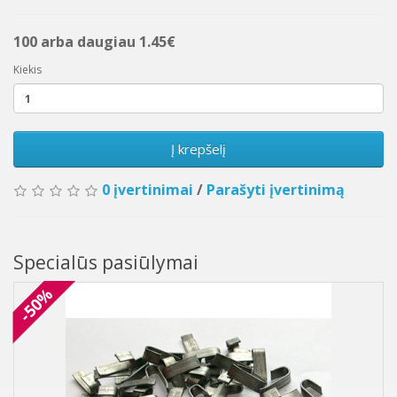
100 arba daugiau 1.45€
Kiekis
Į krepšelį
0 įvertinimai
/
Parašyti įvertinimą
Specialūs pasiūlymai
-50%