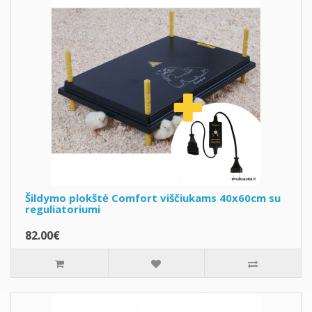
Šildymo plokštė Comfort viščiukams 40x60cm su
reguliatoriumi
82.00€