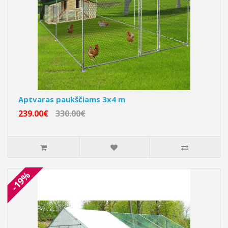
Aptvaras paukščiams 3x4 m
239.00€
330.00€
-19%