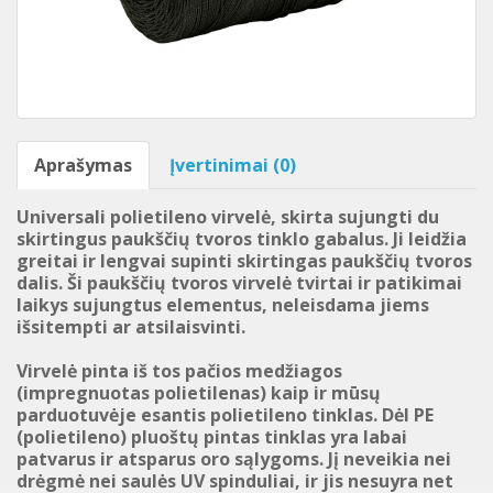
Aprašymas
Įvertinimai (0)
Universali polietileno virvelė, skirta sujungti du
skirtingus paukščių tvoros tinklo gabalus. Ji leidžia
greitai ir lengvai supinti skirtingas paukščių tvoros
dalis. Ši paukščių tvoros virvelė tvirtai ir patikimai
laikys sujungtus elementus, neleisdama jiems
išsitempti ar atsilaisvinti.
Virvelė pinta iš tos pačios medžiagos
(impregnuotas polietilenas) kaip ir mūsų
parduotuvėje esantis polietileno tinklas. Dėl PE
(polietileno) pluoštų pintas tinklas yra labai
patvarus ir atsparus oro sąlygoms. Jį neveikia nei
drėgmė nei saulės UV spinduliai, ir jis nesuyra net