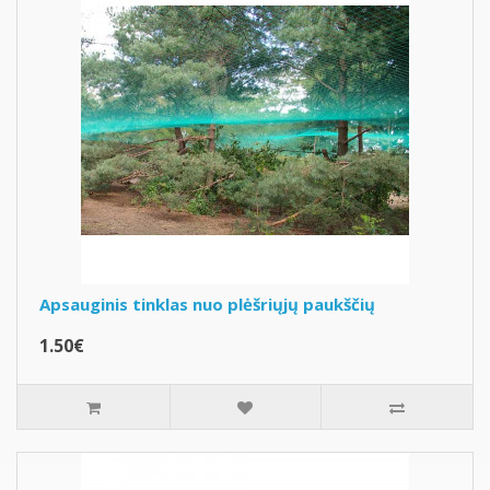
Apsauginis tinklas nuo plėšriųjų paukščių
1.50€