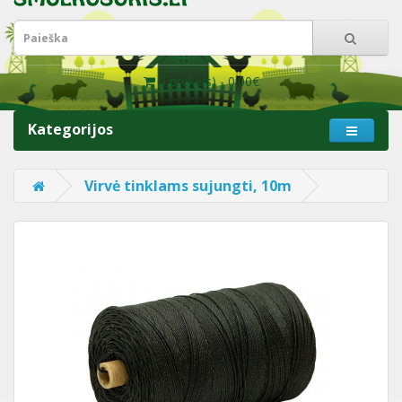
0 prekė(s) - 0.00€
Kategorijos
Virvė tinklams sujungti, 10m