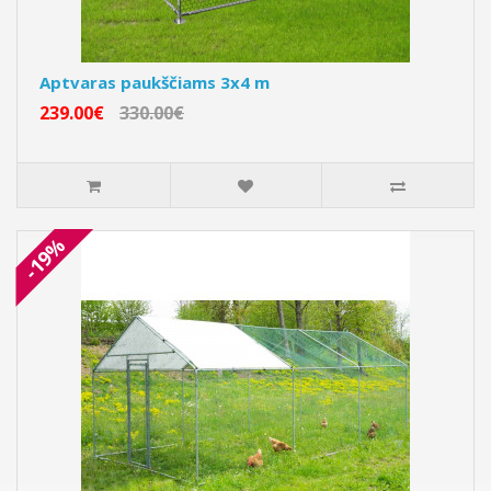
Aptvaras paukščiams 3x4 m
239.00€
330.00€
-19%