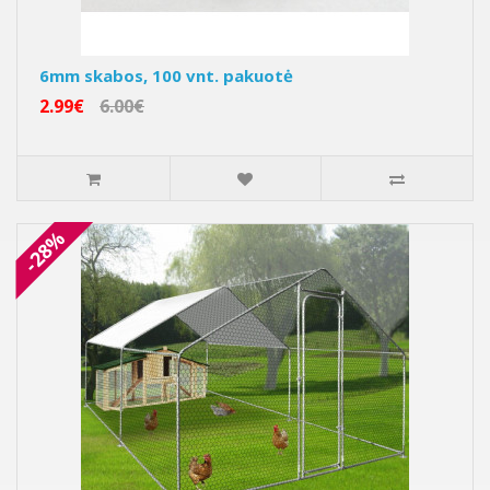
6mm skabos, 100 vnt. pakuotė
2.99€
6.00€
-28%