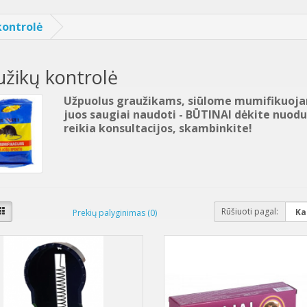
kontrolė
žikų kontrolė
Užpuolus graužikams, siūlome mumifikuojan
juos saugiai naudoti - BŪTINAI dėkite nuodus
reikia konsultacijos, skambinkite!
Rūšiuoti pagal:
Prekių palyginimas (0)