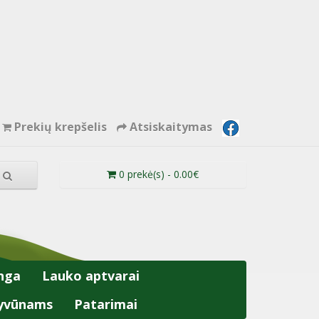
Prekių krepšelis
Atsiskaitymas
0 prekė(s) - 0.00€
nga
Lauko aptvarai
yvūnams
Patarimai