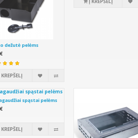
Į KREPŠELĮ
ko dežutė pelėms
0€
Į KREPŠELĮ
gaudžiai spąstai pelėms
0€
Į KREPŠELĮ