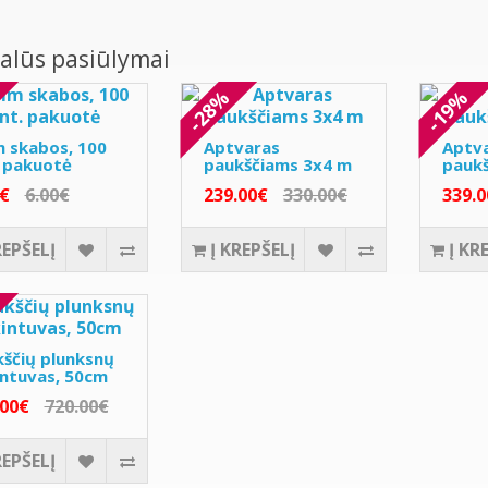
alūs pasiūlymai
-28%
-19%
 skabos, 100
Aptvaras
Aptv
. pakuotė
paukščiams 3x4 m
pauk
9€
6.00€
239.00€
330.00€
339.
REPŠELĮ
Į KREPŠELĮ
Į KR
ščių plunksnų
intuvas, 50cm
.00€
720.00€
REPŠELĮ