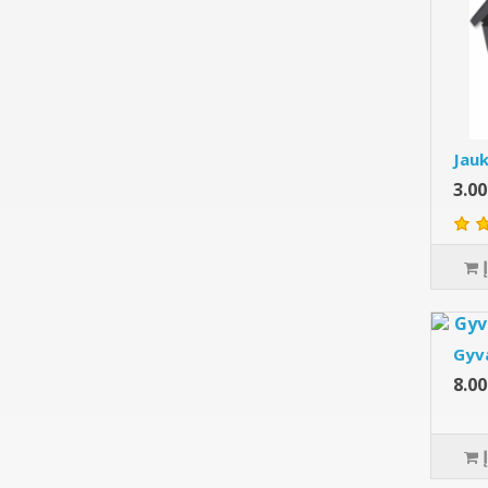
Jau
3.0
Gyva
8.0