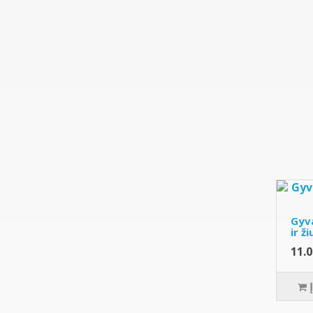
Gyva
ir ž
11.