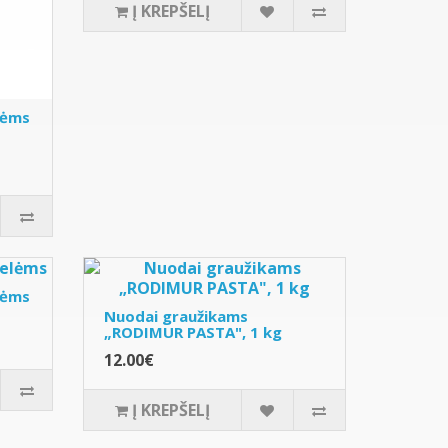
Į KREPŠELĮ
lėms
lėms
Nuodai graužikams
„RODIMUR PASTA", 1 kg
12.00€
Į KREPŠELĮ