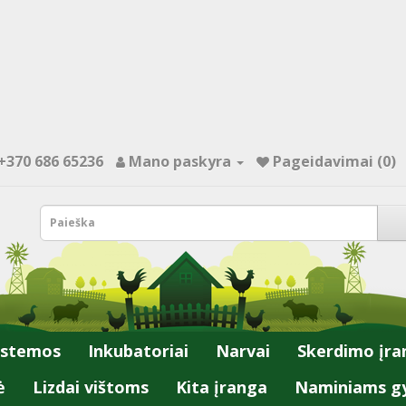
+370 686 65236
Mano paskyra
Pageidavimai (0)
istemos
Inkubatoriai
Narvai
Skerdimo įra
ė
Lizdai vištoms
Kita įranga
Naminiams g