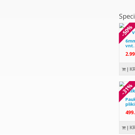
Speci
-50%
6mm
vnt
2.9
Į K
-31%
Pauk
plik
499
Į K