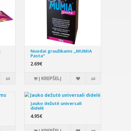
ų
Nuodai graužikams „MUMIA
Pasta"
2.69€
Į KREPŠELĮ
Jauko dežutė universali
didelė
4.95€
Į KREPŠELĮ