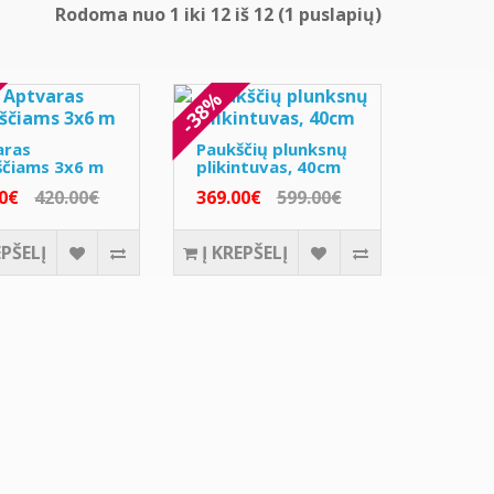
Rodoma nuo 1 iki 12 iš 12 (1 puslapių)
-38%
aras
Paukščių plunksnų
ščiams 3x6 m
plikintuvas, 40cm
00€
420.00€
369.00€
599.00€
EPŠELĮ
Į KREPŠELĮ