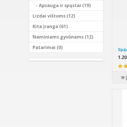
- Apsauga ir spąstai (19)
Lizdai vištoms (12)
Kita įranga (61)
Naminiams gyvūnams (12)
Patarimai (0)
Spą
1.2