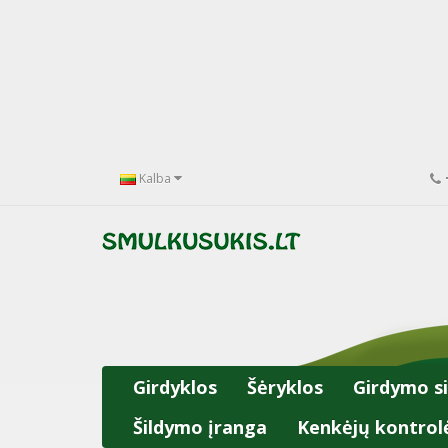
Kalba
Girdyklos
Šėryklos
Girdymo s
Šildymo įranga
Kenkėjų kontrol