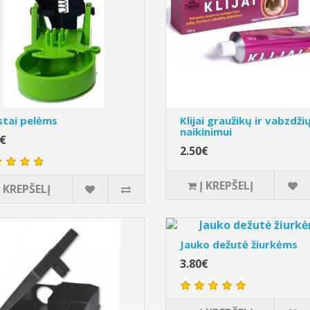
stai pelėms
Klijai graužikų ir vabzdži
naikinimui
0€
2.50€
Į KREPŠELĮ
Į KREPŠELĮ
Jauko dežutė žiurkėms
3.80€