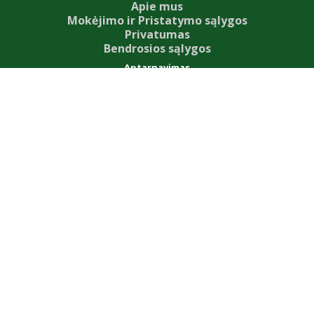
Apie mus
Mokėjimo ir Pristatymo sąlygos
Privatumas
Bendrosios sąlygos
Aptarnavimas
Susisiekite su mumis
Grąžinimo forma
Svetainės žemėlapis
Priedai
Our News
Dovanų kuponai
Partnerystės programa
Specialūs pasiūlymai
Mano paskyra
Mano paskyra
Užsakymų istorija
Pageidavimų sąrašas
Naujienų prenumerata