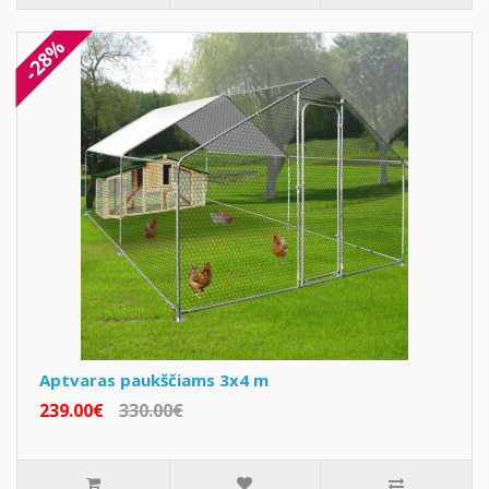
-28%
Aptvaras paukščiams 3x4 m
239.00€
330.00€