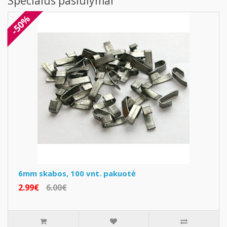
Specialūs pasiūlymai
-50%
6mm skabos, 100 vnt. pakuotė
2.99€
6.00€