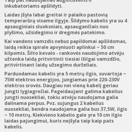
inkubatoriams apšildyti.
Laidas įšyla labai greitai ir palaiko pastovią
temperarūrą visame ilgyje. Šildymo kabelis yra su 4
apsauginiais sluoksniais, apsaugančiais nuo
plyšimo, užsidegimo ir dregmės patekimo.
Kai vandens vamzdis nebus papildomai apšildomas,
laidą reikia spirale apvyniuoti aplinkui ~ 50 cm
kilpomis. Šilto kevalo - rankovės naudojimo atvėju
užtenka laidą pritvirtinti tiesiai išilgai vamzdžio,
pritvirtinant laidų užsegimo durželiais.
Parduodamas kabelis yra 5 metrų ilgio, suvartoja ~
75W elektros energijos, jungiamas prie 220-230V
elektros srovės. Daugiau nei vieną kabelį geriau
jungti lygiagrečiai. Pageidaujant galima kabelius
jungti nuosekliai, tokiu atvėju naudojama galia
dalinama perpus. Pvz. sujungus 2 kabelius
nuosekliai, bendra naudojama galia bus 37,5W, ilgis
~ 10 metrų. Kiekvieno kabelio gale yra 10 cm ilgio
laidas pajungimui, kuris neįšyla taip kaip pats
kabelis.