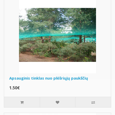
Apsauginis tinklas nuo plėšriųjų paukščių
1.50€