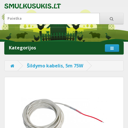
0 prekė(s) - 0.00€
Kategorijos
Šildymo kabelis, 5m 75W