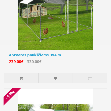
Aptvaras paukščiams 3x4 m
239.00€
330.00€
-19%