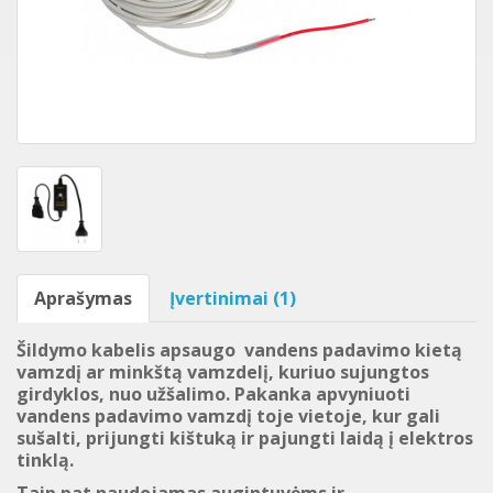
Aprašymas
Įvertinimai (1)
Šildymo kabelis apsaugo vandens padavimo kietą
vamzdį ar minkštą vamzdelį, kuriuo sujungtos
girdyklos, nuo užšalimo. Pakanka apvyniuoti
vandens padavimo vamzdį toje vietoje, kur gali
sušalti, prijungti kištuką ir pajungti laidą į elektros
tinklą.
Taip pat
naudojamas augintuvėms ir