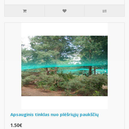
Apsauginis tinklas nuo plėšriųjų paukščių
1.50€