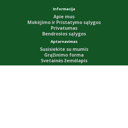
Informacija
Apie mus
Mokėjimo ir Pristatymo sąlygos
Privatumas
Bendrosios sąlygos
Aptarnavimas
Susisiekite su mumis
Grąžinimo forma
Svetainės žemėlapis
Priedai
Our News
Dovanų kuponai
Partnerystės programa
Specialūs pasiūlymai
Mano paskyra
Mano paskyra
Užsakymų istorija
Pageidavimų sąrašas
Naujienų prenumerata