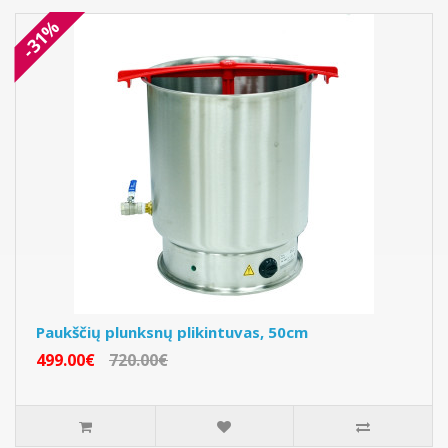
-31%
Paukščių plunksnų plikintuvas, 50cm
499.00€
720.00€