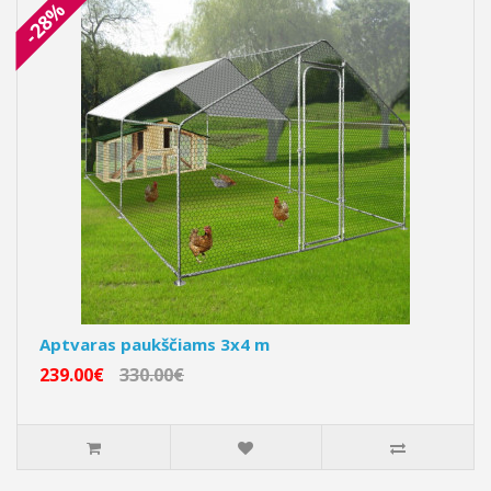
-28%
Aptvaras paukščiams 3x4 m
239.00€
330.00€