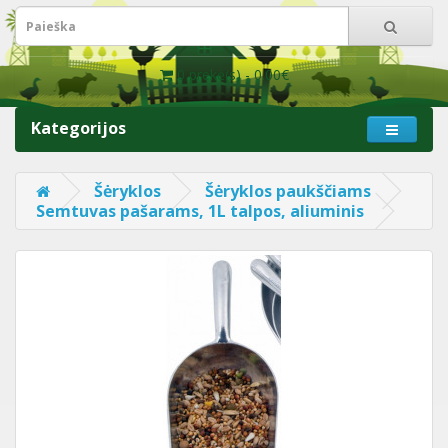
0 prekė(s) - 0.00€
Kategorijos
Šėryklos
Šėryklos paukščiams
Semtuvas pašarams, 1L talpos, aliuminis