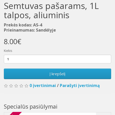
Semtuvas pašarams, 1L
talpos, aliuminis
Prekės kodas: AS-4
Prieinamumas: Sandėlyje
8.00€
Kiekis
Į krepšelį
0 įvertinimai
/
Parašyti įvertinimą
Specialūs pasiūlymai