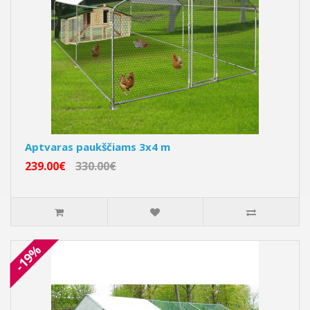
Aptvaras paukščiams 3x4 m
239.00€
330.00€
-19%