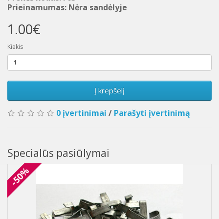
Prieinamumas: Nėra sandėlyje
1.00€
Kiekis
Į krepšelį
0 įvertinimai
/
Parašyti įvertinimą
Specialūs pasiūlymai
-50%