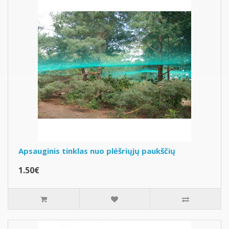
Apsauginis tinklas nuo plėšriųjų paukščių
1.50€