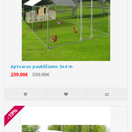
Aptvaras paukščiams 3x4 m
239.00€
330.00€
-19%