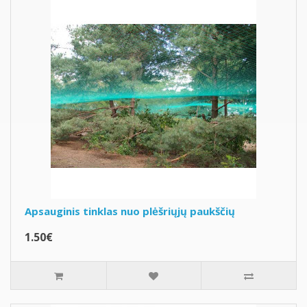
Apsauginis tinklas nuo plėšriųjų paukščių
1.50€