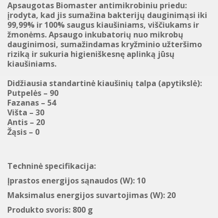
Apsaugotas Biomaster antimikrobiniu priedu:
įrodyta, kad jis sumažina bakterijų dauginimąsi iki
99,99% ir 100% saugus kiaušiniams, viščiukams ir
žmonėms. Apsaugo inkubatorių nuo mikrobų
dauginimosi, sumažindamas kryžminio užteršimo
riziką ir sukuria higieniškesnę aplinką jūsų
kiaušiniams.
Didžiausia standartinė kiaušinių talpa (apytikslė):
Putpelės – 90
Fazanas – 54
Višta – 30
Antis – 20
Žąsis – 0
Techninė specifikacija:
Įprastos energijos sąnaudos (W): 10
Maksimalus energijos suvartojimas (W): 20
Produkto svoris: 800 g