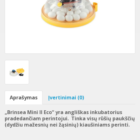
Aprašymas
Įvertinimai (0)
„Brinsea Mini II Eco“ yra angliškas inkubatorius
pradedančiam perintojui. Tinka visų rūšių paukščių
(dydžiu mažesnių nei žąsinių) kiaušiniams perinti.