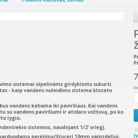
P
P
7
avimo sistemai nipelinėms girdykloms sukurti.
Ki
stas - kaip vandens nuleidimo sistema klozeto
 bus vandens keliama iki paviršiaus. Kai vandens
rtu su vandens paviršiumi ir atidaro vožtuvą, po ko
to lygio.
andentiekio sistemos, naudojant 1/2’ sriegį.
į
 parduodamą perėjimą/štucerį 10mm vamzdeliui.