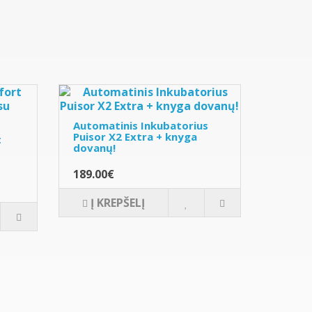
Automatinis Inkubatorius
Puisor X2 Extra + knyga
t
dovanų!
189.00€
Į KREPŠELĮ