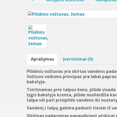
Aprašymas
Įvertinimai (0)
Plūdinis vožtuvas yra skirtas vandens pad
Vožtuvo veikimo principas yra labai papra
bakelyje.
Tvirtinamas prie talpos šono, plūdė visada
lygis bakelyje krenta, plūde nusileidžia ka
talpa vėl pati prisipildo vandens iki nustaty
Vandenį į talpą galima paduoti tiesiai iš v
Išėjimas padaromas panaudojant atskirai