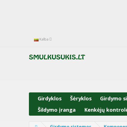
Kalba
Girdyklos
Šėryklos
Girdymo s
Šildymo įranga
Kenkėjų kontrol
Girdymo sistemos
Komponen