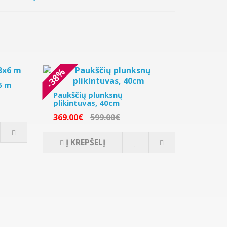
-38%
6 m
Paukščių plunksnų
plikintuvas, 40cm
369.00€
599.00€
Į KREPŠELĮ