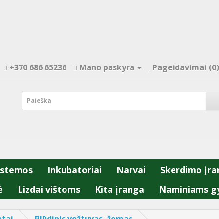
+370 686 65236
Mano paskyra
Pageidavimai (0)
istemos
Inkubatoriai
Narvai
Skerdimo įra
ė
Lizdai vištoms
Kita įranga
Naminiams g
tai
Plūdinis vožtuvas, žemas