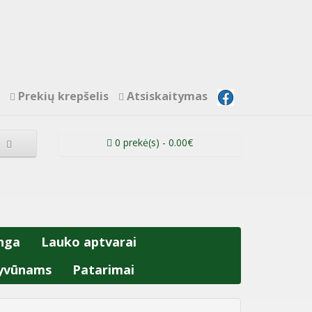
Prekių krepšelis
Atsiskaitymas
0 prekė(s) - 0.00€
nga
Lauko aptvarai
yvūnams
Patarimai