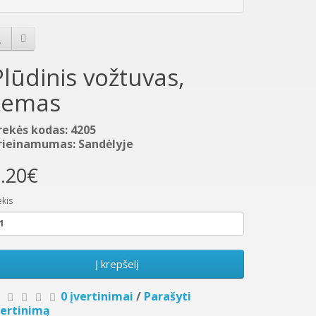
Plūdinis vožtuvas,
žemas
rekės kodas: 4205
rieinamumas: Sandėlyje
.20€
ekis
Į krepšelį
0 įvertinimai
/
Parašyti
vertinimą