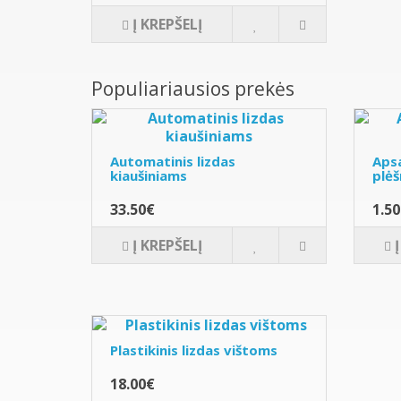
Į KREPŠELĮ
Populiariausios prekės
Automatinis lizdas
Apsa
kiaušiniams
plėš
33.50€
1.5
Į KREPŠELĮ
Plastikinis lizdas vištoms
18.00€