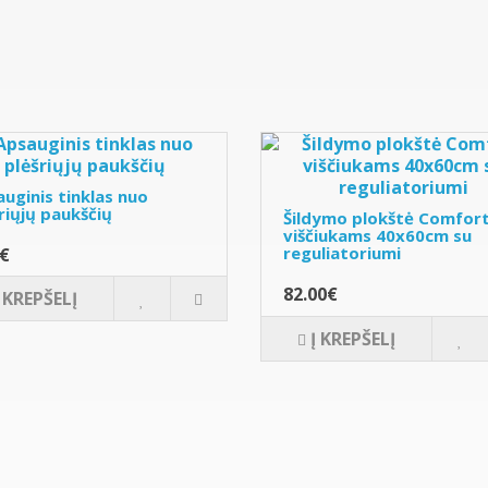
uginis tinklas nuo
riųjų paukščių
Šildymo plokštė Comfor
viščiukams 40x60cm su
reguliatoriumi
0€
82.00€
Į KREPŠELĮ
Į KREPŠELĮ