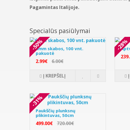
Pagamintas Italijoje.
Specialūs pasiūlymai
-50%
-28%
6mm skabos, 100 vnt.
Apt
pakuotė
239
2.99€
6.00€
Į KREPŠELĮ
-31%
Paukščių plunksnų
plikintuvas, 50cm
499.00€
720.00€