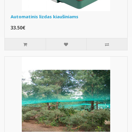
Automatinis lizdas kiaušiniams
33.50€