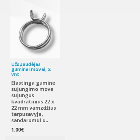
Užspaudėjas
guminei movai, 2
vnt.
Elastinga gumine
sujungimo mova
sujungus
kvadratinius 22 x
22 mm vamzdžius
tarpusavyje,
sandarumui u..
1.00€