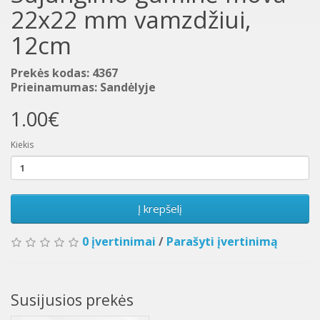
22x22 mm vamzdžiui,
12cm
Prekės kodas: 4367
Prieinamumas: Sandėlyje
1.00€
Kiekis
Į krepšelį
0 įvertinimai
/
Parašyti įvertinimą
Susijusios prekės