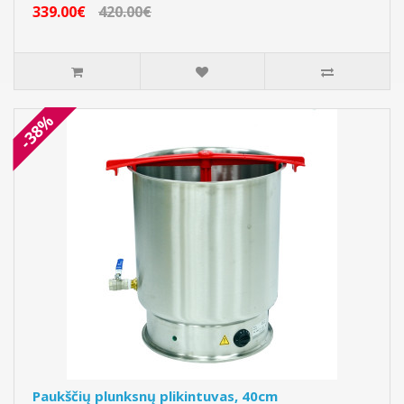
339.00€
420.00€
-38%
Paukščių plunksnų plikintuvas, 40cm