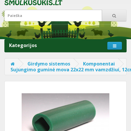
0 prekė(s) - 0.00€
Kategorijos
Girdymo sistemos
Komponentai
Sujungimo guminė mova 22x22 mm vamzdžiui, 12