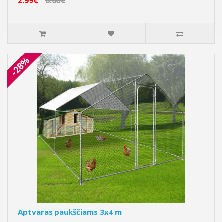
2.99€
6.00€
-28%
Aptvaras paukščiams 3x4 m