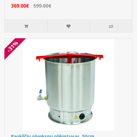
369.00€
599.00€
-31%
Paukščių plunksnų plikintuvas, 50cm