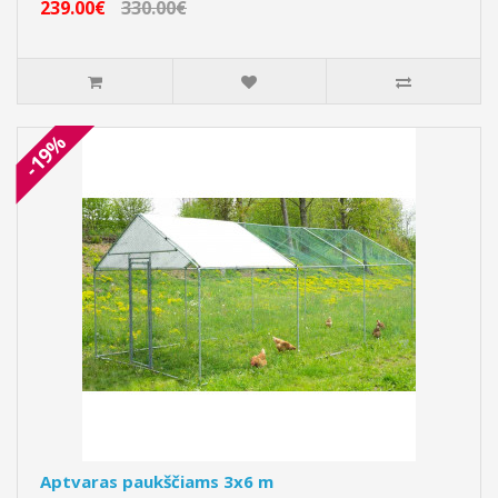
239.00€
330.00€
-19%
Aptvaras paukščiams 3x6 m