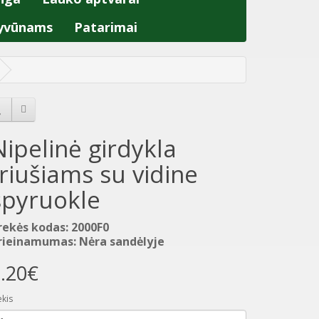
yvūnams
Patarimai
Nipelinė girdykla
triušiams su vidine
spyruokle
rekės kodas: 2000F0
rieinamumas: Nėra sandėlyje
.20€
ekis