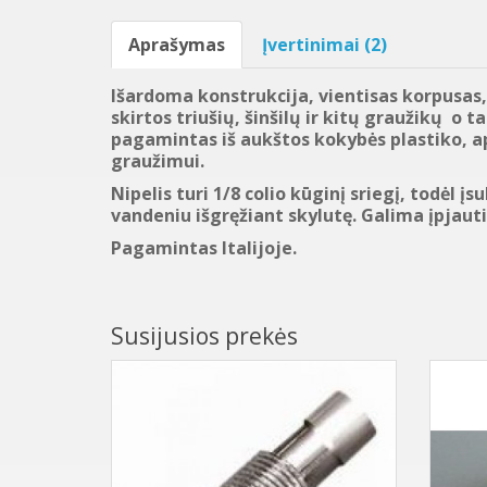
Aprašymas
Įvertinimai (2)
Išardoma konstrukcija, vientisas korpusas,
skirtos triušių, šinšilų ir kitų graužikų o
pagamintas iš aukštos kokybės plastiko, ap
graužimui.
Nipelis turi 1/8 colio kūginį sriegį, todėl į
vandeniu išgręžiant skylutę. Galima įpjauti
Pagamintas Italijoje.
Susijusios prekės