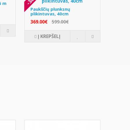
6 m
Paukščių plunksnų
plikintuvas, 40cm
369.00€
599.00€
Į KREPŠELĮ