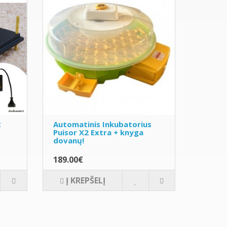
t
Automatinis Inkubatorius
Puisor X2 Extra + knyga
dovanų!
189.00€
Į KREPŠELĮ