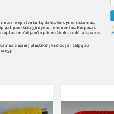
 neturi nepritvirtintų dalių. Girdymo sistemos,
 taip pat paukščių girdymui, elementas. Korpusas
į
suptas nerūdijančio plieno žiedu, todėl atsparus
sukamas tiesiai į plastikinį vamzdį ar talpą su
 srėgį.