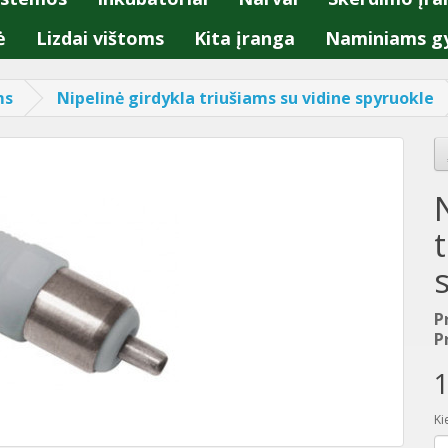
ė
Lizdai vištoms
Kita įranga
Naminiams g
ms
Nipelinė girdykla triušiams su vidine spyruokle
P
P
1
Ki