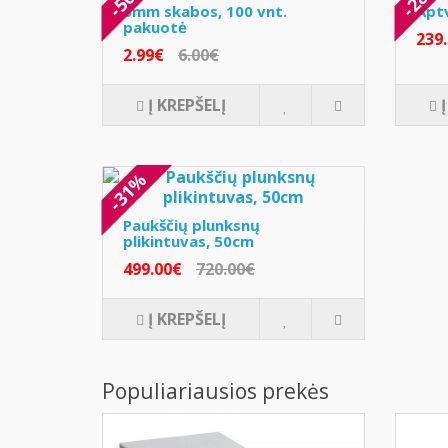
6mm skabos, 100 vnt.
Apt
pakuotė
239
2.99€
6.00€
Į KREPŠELĮ
-31%
Paukščių plunksnų
plikintuvas, 50cm
499.00€
720.00€
Į KREPŠELĮ
Populiariausios prekės