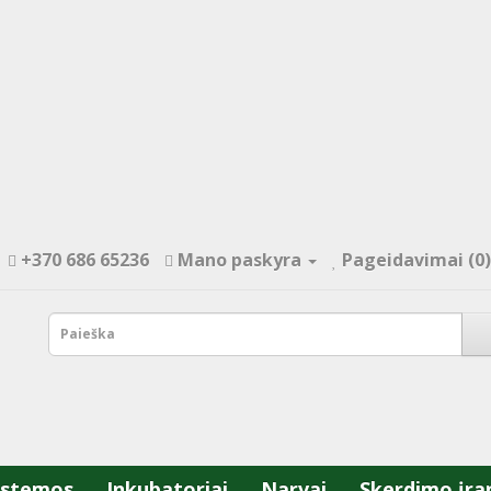
+370 686 65236
Mano paskyra
Pageidavimai (0)
istemos
Inkubatoriai
Narvai
Skerdimo įra