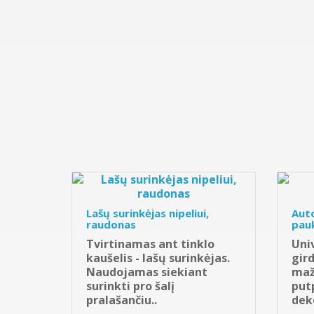
Lašų surinkėjas nipeliui,
Aut
raudonas
pau
Tvirtinamas ant tinklo
Univ
kaušelis - lašų surinkėjas.
gird
Naudojamas siekiant
maž
surinkti pro šalį
put
pralašančiu..
deko