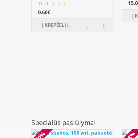
15.
0.60€
Į 
Į KREPŠELĮ
Specialūs pasiūlymai
-50%
-28%