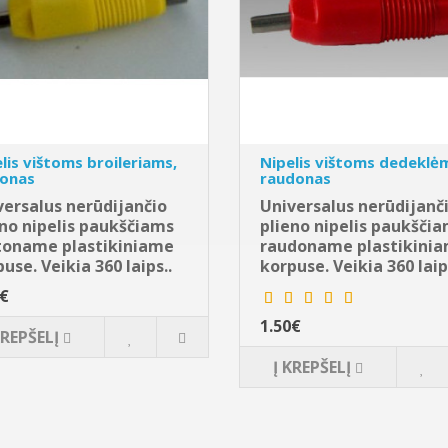
lis vištoms broileriams,
Nipelis vištoms dedeklė
tonas
raudonas
versalus nerūdijančio
Universalus nerūdijanč
eno nipelis paukščiams
plieno nipelis paukšči
toname plastikiniame
raudoname plastikini
use. Veikia 360 laips..
korpuse. Veikia 360 laip
0€
1.50€
KREPŠELĮ
Į KREPŠELĮ