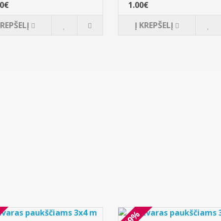
00€
1.00€
KREPŠELĮ
Į KREPŠELĮ
-19%