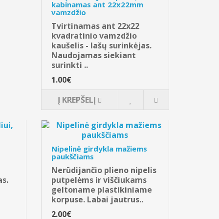
kabinamas ant 22x22mm
vamzdžio
Tvirtinamas ant 22x22
kvadratinio vamzdžio
kaušelis - lašų surinkėjas.
Naudojamas siekiant
surinkti ..
1.00€
Į KREPŠELĮ
Nipelinė girdykla mažiems
paukščiams
Nerūdijančio plieno nipelis
as.
putpelėms ir viščiukams
geltoname plastikiniame
korpuse. Labai jautrus..
2.00€