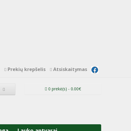
Prekių krepšelis
Atsiskaitymas
0 prekė(s) - 0.00€
nga
Lauko aptvarai