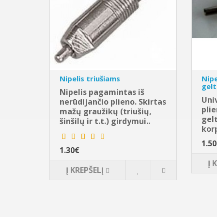
Nipelis triušiams
Nipe
gel
Nipelis pagamintas iš
Uni
nerūdijančio plieno. Skirtas
pli
mažų graužikų (triušių,
gel
šinšilų ir t.t.) girdymui..
korp
1.5
1.30€
Į 
Į KREPŠELĮ