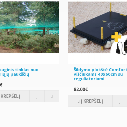
uginis tinklas nuo
Šildymo plokštė Comfor
riųjų paukščių
viščiukams 40x60cm su
reguliatoriumi
0€
82.00€
Į KREPŠELĮ
Į KREPŠELĮ