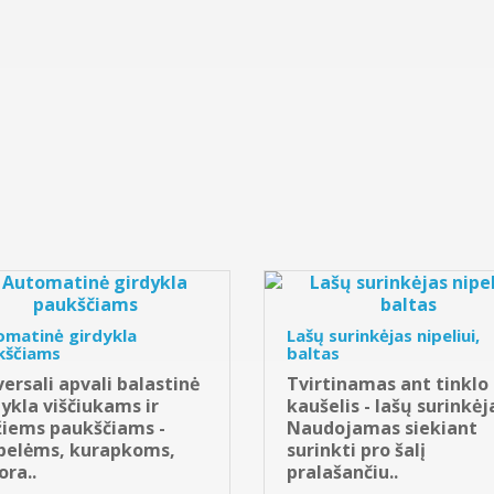
omatinė girdykla
Lašų surinkėjas nipeliui,
kščiams
baltas
ersali apvali balastinė
Tvirtinamas ant tinklo
ykla viščiukams ir
kaušelis - lašų surinkėj
iems paukščiams -
Naudojamas siekiant
pelėms, kurapkoms,
surinkti pro šalį
ra..
pralašančiu..