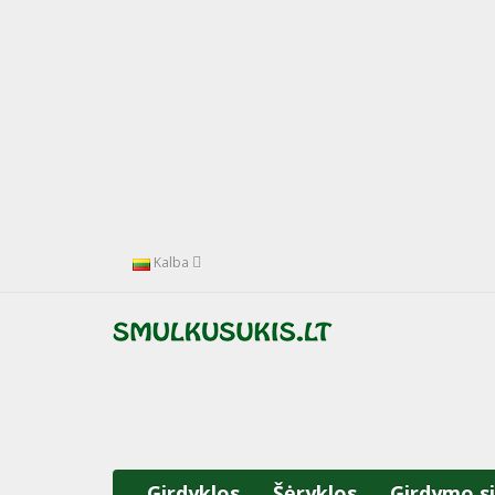
Kalba
Girdyklos
Šėryklos
Girdymo s