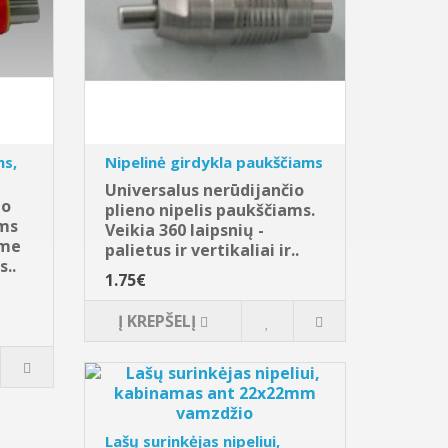
ms,
Nipelinė girdykla paukščiams
Universalus nerūdijančio
io
plieno nipelis paukščiams.
ams
Veikia 360 laipsnių -
ame
palietus ir vertikaliai ir..
s..
1.75€
Į KREPŠELĮ
Lašų surinkėjas nipeliui,