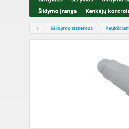
Šildymo įranga
Kenkėjų kontrol
Girdymo sistemos
Paukščia