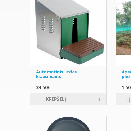
Automatinis lizdas
Apsa
kiaušiniams
plėš
33.50€
1.5
Į KREPŠELĮ