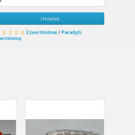
Į krepšelį
2 įvertinimai
/
Parašyti
vertinimą