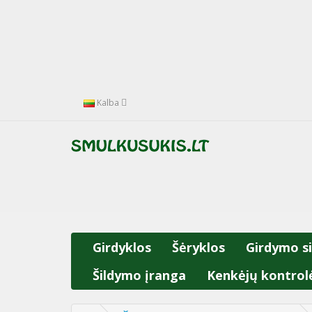
Kalba
Girdyklos
Šėryklos
Girdymo s
Šildymo įranga
Kenkėjų kontrol