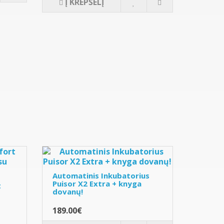
Į KREPŠELĮ
Automatinis Inkubatorius
Puisor X2 Extra + knyga
t
dovanų!
189.00€