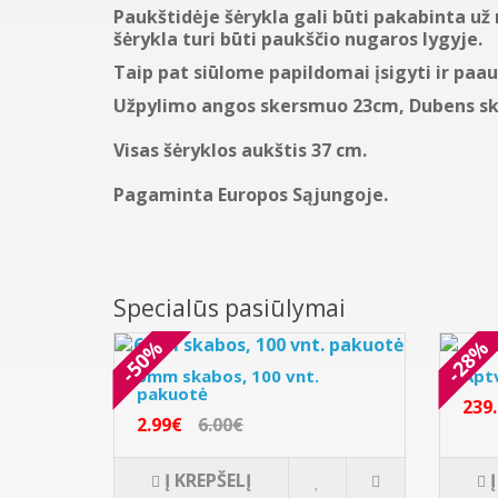
Paukštidėje šėrykla gali būti pakabinta už
šėrykla turi būti paukščio nugaros lygyje.
Taip pat siūlome papildomai įsigyti ir paa
Užpylimo angos skersmuo 23cm, Dubens sk
Visas šėryklos aukštis 37 cm.
Pagaminta Europos Sąjungoje.
Specialūs pasiūlymai
-50%
-28%
6mm skabos, 100 vnt.
Apt
pakuotė
239
2.99€
6.00€
Į KREPŠELĮ