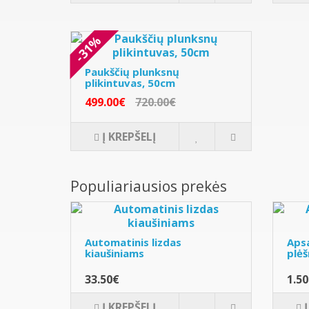
-31%
Paukščių plunksnų
plikintuvas, 50cm
499.00€
720.00€
Į KREPŠELĮ
Populiariausios prekės
Automatinis lizdas
Apsa
kiaušiniams
plėš
33.50€
1.5
Į KREPŠELĮ