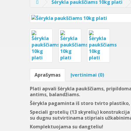
Šėrykla paukščiams 10kg plati
Aprašymas
Įvertinimai (0)
Plati apvali šėrykla paukščiams, pripildoma
antims, balandžiams.
Šėrykla pagaminta iš storo tvirto plastiko, 
Speciali grotelių (13 skyrelių) konstrukci
su dugnu sutvirtinama stipriais užkabinima
Komplektuojama su dangteliu!