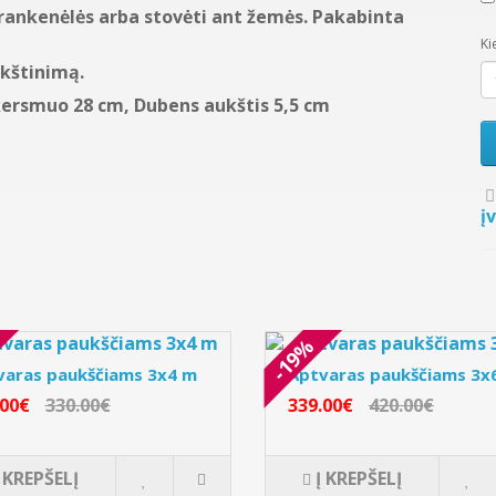
 rankenėlės arba stovėti ant žemės. Pakabinta
Ki
ukštinimą.
ersmuo 28 cm, Dubens aukštis 5,5 cm
į
-19%
varas paukščiams 3x4 m
Aptvaras paukščiams 3x
.00€
330.00€
339.00€
420.00€
Į KREPŠELĮ
Į KREPŠELĮ