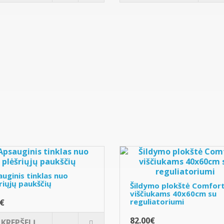
uginis tinklas nuo
riųjų paukščių
Šildymo plokštė Comfor
viščiukams 40x60cm su
reguliatoriumi
0€
82.00€
Į KREPŠELĮ