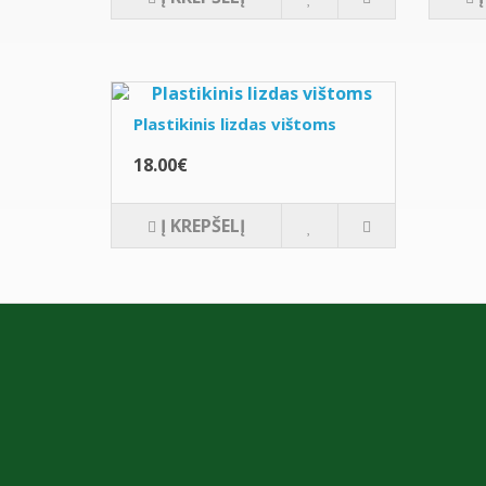
Plastikinis lizdas vištoms
18.00€
Į KREPŠELĮ