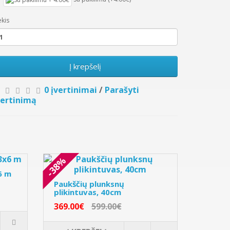
ekis
Į krepšelį
0 įvertinimai
/
Parašyti
vertinimą
-38%
6 m
Paukščių plunksnų
plikintuvas, 40cm
369.00€
599.00€