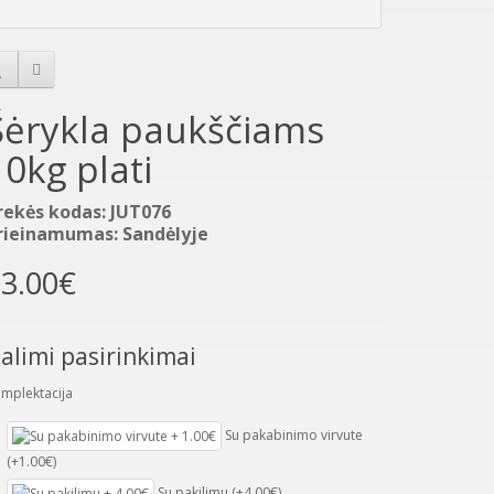
Šėrykla paukščiams
10kg plati
rekės kodas: JUT076
rieinamumas: Sandėlyje
3.00€
alimi pasirinkimai
mplektacija
Su pakabinimo virvute
(+1.00€)
Su pakilimu (+4.00€)