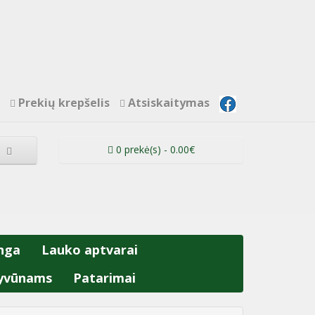
Prekių krepšelis
Atsiskaitymas
0 prekė(s) - 0.00€
nga
Lauko aptvarai
yvūnams
Patarimai