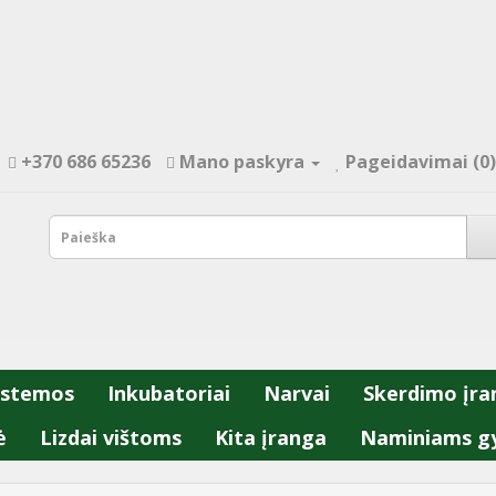
+370 686 65236
Mano paskyra
Pageidavimai (0)
istemos
Inkubatoriai
Narvai
Skerdimo įra
ė
Lizdai vištoms
Kita įranga
Naminiams g