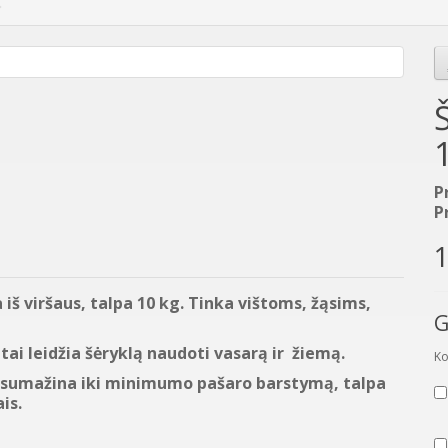
P
P
1
 iš viršaus, talpa 10 kg. Tinka vištoms, žąsims,
G
tai leidžia šėryklą naudoti vasarą ir žiemą.
Ko
ja sumažina iki minimumo pašaro barstymą, talpa
is.