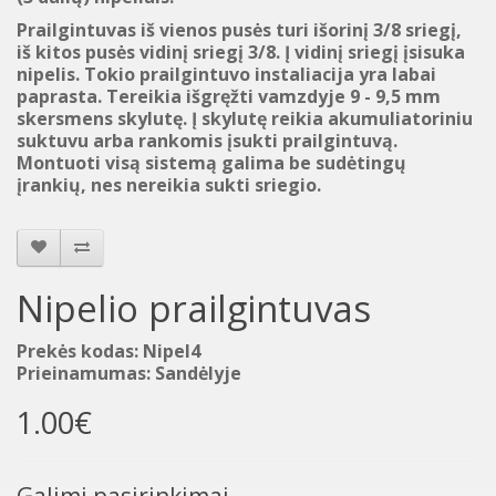
Prailgintuvas iš vienos pusės turi išorinį 3/8 sriegį,
iš kitos pusės vidinį sriegį 3/8. Į vidinį sriegį įsisuka
nipelis. Tokio prailgintuvo instaliacija yra labai
paprasta. Tereikia išgręžti vamzdyje 9 - 9,5 mm
skersmens skylutę. Į skylutę reikia akumuliatoriniu
suktuvu arba rankomis įsukti prailgintuvą.
Montuoti visą sistemą galima be sudėtingų
įrankių, nes nereikia sukti sriegio.
Nipelio prailgintuvas
Prekės kodas: Nipel4
Prieinamumas: Sandėlyje
1.00€
Galimi pasirinkimai