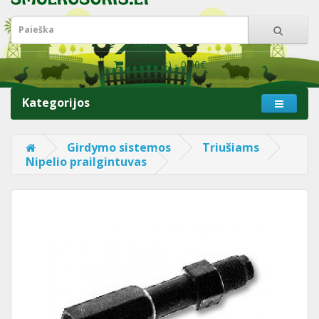
0 prekė(s) - 0.00€
Kategorijos
Girdymo sistemos
Triušiams
Nipelio prailgintuvas