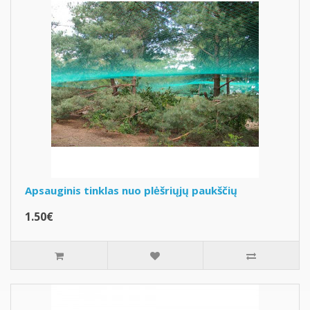
Apsauginis tinklas nuo plėšriųjų paukščių
1.50€