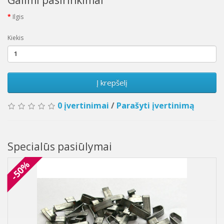
Ilgis
Kiekis
Į krepšelį
0 įvertinimai
/
Parašyti įvertinimą
Specialūs pasiūlymai
-50%