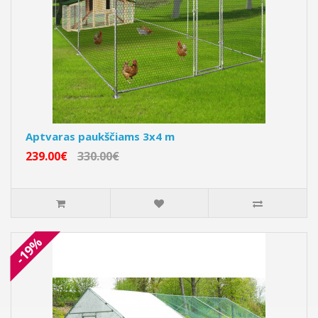
Aptvaras paukščiams 3x4 m
239.00€
330.00€
-19%