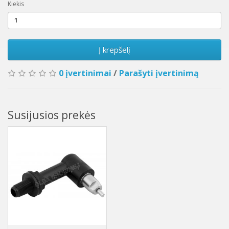
Kiekis
Į krepšelį
0 įvertinimai
/
Parašyti įvertinimą
Susijusios prekės