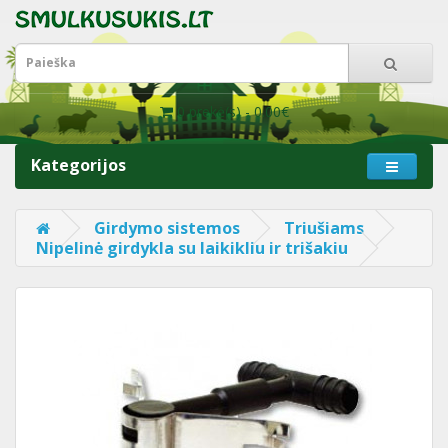
0 prekė(s) - 0.00€
Kategorijos
Girdymo sistemos
Triušiams
Nipelinė girdykla su laikikliu ir trišakiu