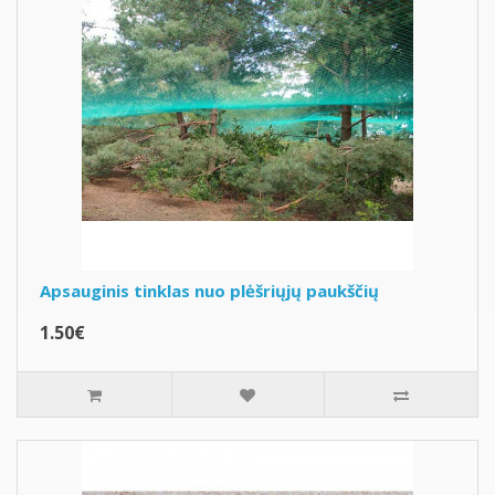
Apsauginis tinklas nuo plėšriųjų paukščių
1.50€