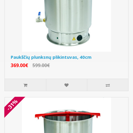
Paukščių plunksnų plikintuvas, 40cm
369.00€
599.00€
-31%