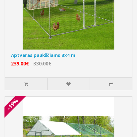
Aptvaras paukščiams 3x4 m
239.00€
330.00€
-19%