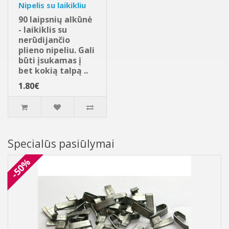
Nipelis su laikikliu
90 laipsnių alkūnė
- laikiklis su
nerūdijančio
plieno nipeliu. Gali
būti įsukamas į
bet kokią talpą ..
1.80€
Specialūs pasiūlymai
-50%