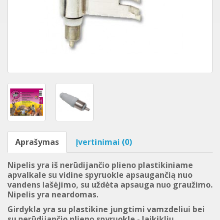
Aprašymas
Įvertinimai (0)
Nipelis yra iš nerūdijančio plieno plastikiniame
apvalkale su vidine spyruokle apsaugančią nuo
vandens lašėjimo, su uždėta apsauga nuo graužimo.
Nipelis yra neardomas.
Girdykla yra su plastikine jungtimi vamzdeliui bei
su nerūdijančio plieno spyruokle - laikikliu.