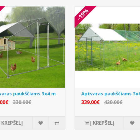
-19%
varas paukščiams 3x4 m
Aptvaras paukščiams 3x
.00€
330.00€
339.00€
420.00€
Į KREPŠELĮ
Į KREPŠELĮ