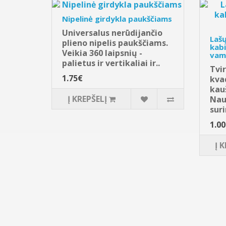
Nipelinė girdykla paukščiams
Universalus nerūdijančio
Lašų
plieno nipelis paukščiams.
kab
Veikia 360 laipsnių -
vam
palietus ir vertikaliai ir..
Tvi
1.75€
kva
kauš
Į KREPŠELĮ
Nau
suri
1.0
Į 