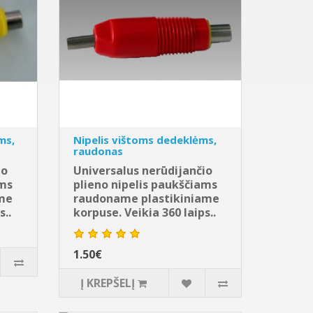
ms,
Nipelis vištoms dedeklėms,
raudonas
io
Universalus nerūdijančio
ams
plieno nipelis paukščiams
ame
raudoname plastikiniame
s..
korpuse. Veikia 360 laips..
1.50€
Į KREPŠELĮ