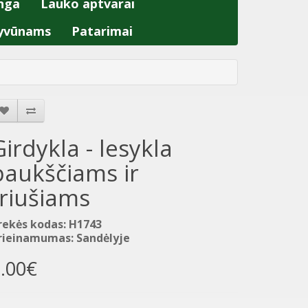
nga
Lauko aptvarai
yvūnams
Patarimai
Girdykla - lesykla
paukščiams ir
triušiams
rekės kodas: H1743
rieinamumas: Sandėlyje
.00€