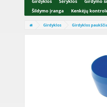
Girdyklos
Šėryklos
Girdymo s
Šildymo įranga
Kenkėjų kontrol
Girdyklos
Girdyklos paukšč