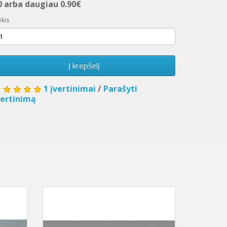
0 arba daugiau 0.90€
ekis
Į krepšelį
1 įvertinimai
/
Parašyti
vertinimą