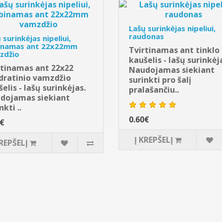
Lašų surinkėjas nipeliui,
raudonas
 surinkėjas nipeliui,
inamas ant 22x22mm
Tvirtinamas ant tinklo
zdžio
kaušelis - lašų surinkėj
rtinamas ant 22x22
Naudojamas siekiant
dratinio vamzdžio
surinkti pro šalį
elis - lašų surinkėjas.
pralašančiu..
dojamas siekiant
nkti ..
0.60€
0€
Į KREPŠELĮ
KREPŠELĮ