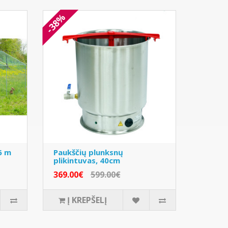
-38%
6 m
Paukščių plunksnų
plikintuvas, 40cm
369.00€
599.00€
Į KREPŠELĮ