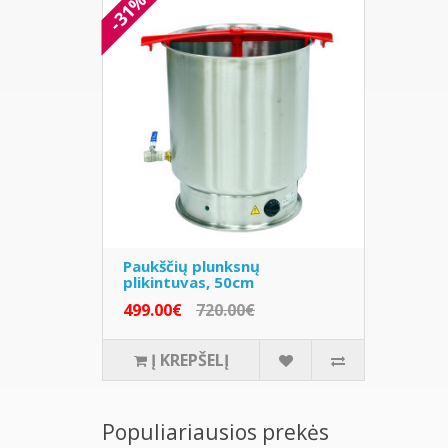
-31%
Paukščių plunksnų
plikintuvas, 50cm
499.00€
720.00€
Į KREPŠELĮ
Populiariausios prekės