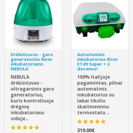
Drėkintuvas - garo
Automatinis
generatorius River
inkubatorius River
inkubatoriams
ET49 Super + 2
NEBULA
dovanos!
NEBULA
100% Italijoje
drėkintuvas -
pagamintas, pilnai
ultragarsinis garo
automatinis
generatorius,
inkubatorius su
kuris kontroliuoja
labai tiksliu
drėgmę
skaitmeniniu
inkubatoriaus
termostatu ..
viduje..
319.00€