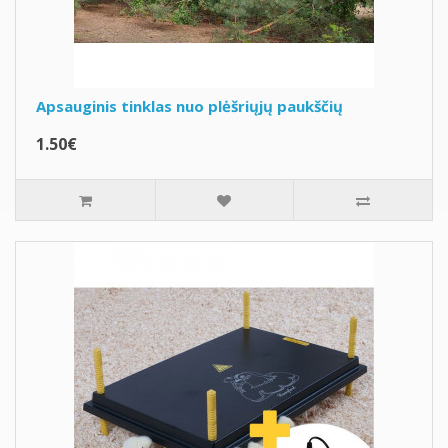
Apsauginis tinklas nuo plėšriųjų paukščių
1.50€