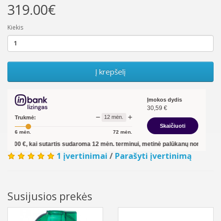
319.00€
Kiekis
Į krepšelį
Įmokos dydis
30,59
€
−
+
12
mėn.
Trukmė:
Skaičiuoti
6
mėn.
72
mėn.
tartis sudaroma
12
mėn. terminui, metinė palūkanų norma –
13,90
%
, sutarties
1 įvertinimai
/
Parašyti įvertinimą
Susijusios prekės