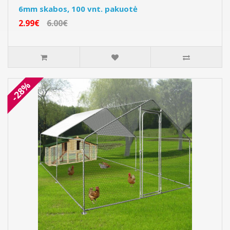
6mm skabos, 100 vnt. pakuotė
2.99€
6.00€
-28%