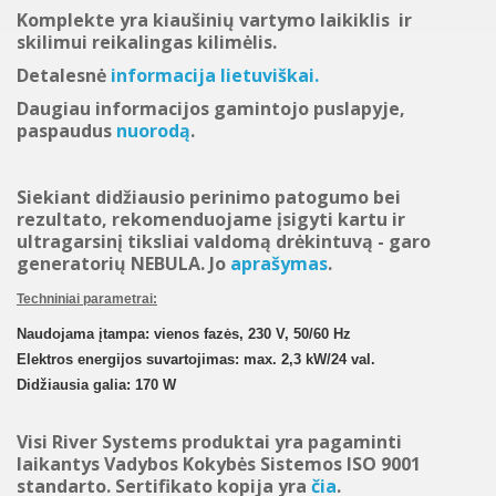
Komplekte yra kiaušinių vartymo laikiklis ir
skilimui reikalingas kilimėlis.
Detalesnė
informacija lietuviškai.
Daugiau informacijos gamintojo puslapyje,
paspaudus
nuorodą
.
Siekiant didžiausio perinimo patogumo bei
rezultato, rekomenduojame įsigyti kartu ir
ultragarsinį tiksliai valdomą drėkintuvą - garo
generatorių NEBULA. Jo
aprašymas
.
Techniniai parametrai:
Naudojama į
tampa:
vienos fazės
, 230 V,
50/60 Hz
E
lektros energi
jos
suvartojimas: max.
2,3
kW/24
val.
Didžiausia galia: 170 W
Visi River Systems produktai yra pagaminti
laikantys Vadybos Kokybės Sistemos ISO 9001
standarto. Sertifikato kopija yra
čia
.