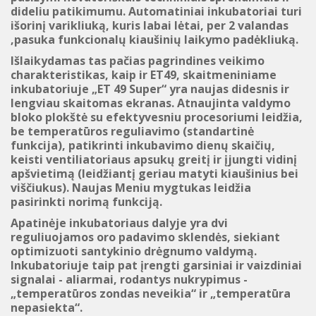
dideliu patikimumu.
Automatiniai inkubatoriai turi
išorinį varikliuką, kuris
labai lėtai, per 2 valandas
,pasuka
funkcionalų
kiaušinių laikymo padėkliuką.
Išlaikydamas tas pačias pagrindines veikimo
charakteristikas, kaip ir ET49, skaitmeniniame
inkubatoriuje „ET 49 Super“ yra naujas didesnis ir
lengviau skaitomas ekranas. Atnaujinta valdymo
bloko plokštė su efektyvesniu procesoriumi leidžia,
be temperatūros reguliavimo (standartinė
funkcija), patikrinti inkubavimo dienų skaičių,
keisti ventiliatoriaus apsukų greitį ir įjungti vidinį
apšvietimą (leidžiantį geriau matyti kiaušinius bei
viščiukus). Naujas Meniu mygtukas leidžia
pasirinkti norimą funkciją.
Apatinėje inkubatoriaus dalyje yra dvi
reguliuojamos oro padavimo sklendės, siekiant
optimizuoti santykinio drėgnumo valdymą.
Inkubatoriuje taip pat įrengti garsiniai ir vaizdiniai
signalai - aliarmai, rodantys nukrypimus -
„temperatūros zondas neveikia“ ir „temperatūra
nepasiekta“
.