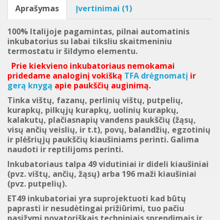
Aprašymas
Įvertinimai (1)
100% Italijoje pagamintas, pilnai
automatinis
inkubatorius
su labai tiksliu skaitmeniniu
termostatu ir šildymo elementu.
Prie kiekvieno inkubatoriaus nemokamai
pridedame analoginį vokišką
TFA drėgnomatį
ir
gerą knygą
apie paukščių auginimą.
Tinka
vištų
,
fazanų
, perlinių vištų,
putpelių
,
kurapkų
,
pilkųjų
kurapkų
,
uolinių kurapkų,
kalakutų,
plačiasnapių vandens paukščių
(
žąsų,
visų
ančių
veislių
, ir t.t
)
,
povų
,
balandžių
,
egzotinių
ir
plėšriųjų paukščių kiaušiniams
perinti
.
Galima
naudoti ir reptilijoms perinti.
Inkubatoriaus talpa 49 vidutiniai ir dideli kiaušiniai
(pvz. vištų, ančių, žąsų) arba 196
maži
kiaušiniai
(pvz.
putpelių
)
.
ET49
inkubatoriai
yra suprojektuoti kad būtų
paprasti ir nesudėtingai prižiūrimi,
tuo pačiu
pasižymi
novatoriškais
techniniais sprendimai
s
ir