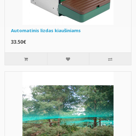
Automatinis lizdas kiaušiniams
33.50€