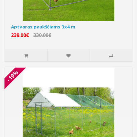
Aptvaras paukščiams 3x4 m
239.00€
330.00€
-19%