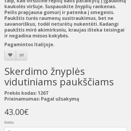
taip, kad viršutinė replių dalis pataikytų į
įgaubimą
kaukolės
viršuje
. Suspauskite žnyplių rankenas.
Peilis prapjauna
gomurį
ir patenka į
smegenis
.
Paukštis turės
raumenų susitraukimus
, bet ne
savanoriškus,
todėl
neturėtų nukentėti
. Kadangi
paukštis
mirė
akimirksniu
,
kraujas išteka teisingai
ir
ne
gadina
mėsos
kokybės.
Pagamintos Italijoje.
Skerdimo žnyplės
vidutiniams paukščiams
Prekės kodas: 126T
Prieinamumas: Pagal užsakymą
43.00€
Kiekis