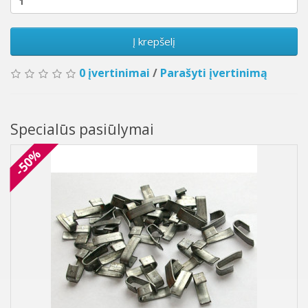
Į krepšelį
0 įvertinimai
/
Parašyti įvertinimą
Specialūs pasiūlymai
-50%