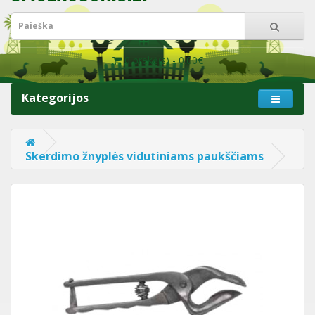
0 prekė(s) - 0.00€
Kategorijos
Skerdimo žnyplės vidutiniams paukščiams