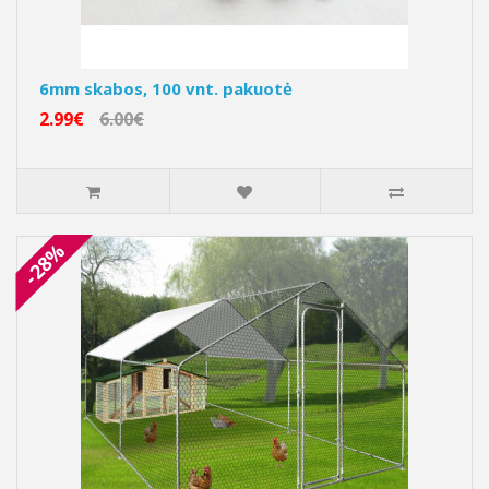
6mm skabos, 100 vnt. pakuotė
2.99€
6.00€
-28%