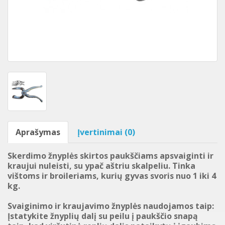
Aprašymas
Įvertinimai (0)
Skerdimo žnyplės skirtos paukščiams
apsvaiginti ir
kraujui nuleisti,
su ypač aštriu skalpeliu. Tinka
vištoms ir broileriams
, kurių
gyvas svoris
nuo 1 iki 4
kg
.
Svaiginimo
ir
kraujavimo
žnyplės
naudojamos
taip:
Įstatykite
žnyplių dalį su
peilu
į
paukščio snapą