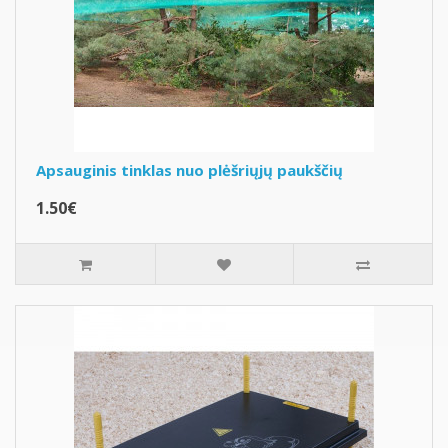
Apsauginis tinklas nuo plėšriųjų paukščių
1.50€