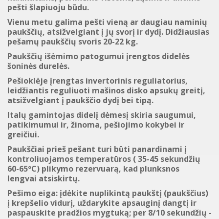
pešti šlapiuoju būdu.
Vienu metu galima pešti vieną ar daugiau
naminių
paukščių, atsižvelgiant į jų svorį ir dydį. Didžiausias
pešamų paukščių svoris 20-22 kg.
Paukščių išėmimo patogumui įrengtos didelės
šoninės durelės.
Pešioklėje įrengtas invertorinis reguliatorius
,
leidžiantis reguliuoti mašinos disko apsukų greitį,
atsižvelgiant į paukščio dydį bei
tipą.
Italų gamintojas didelį dėmesį
skiria saugumui,
patikimumui ir, žinoma, pešiojimo kokybei ir
greičiui.
Paukščiai prieš pešant turi būti panardinami į
kontroliuojamos temperatūros (
35-45 sekundžių
60-65
º
C
) plikymo rezervuarą, kad
plunksnos
lengvai atsiskirtų.
Pešimo eiga: įdėkite nuplikintą paukštį (paukščius)
į krepšelio vidurį, uždarykite apsauginį dangtį ir
paspauskite pradžios mygtuką;
per
8/10 sekundžių -