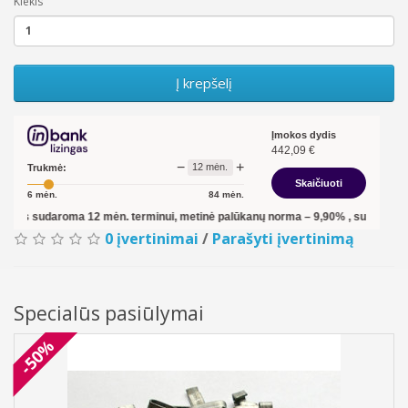
Kiekis
Į krepšelį
Įmokos dydis
442,09
€
−
+
12
mėn.
Trukmė:
Skaičiuoti
6
mėn.
84
mėn.
mėn. terminui, metinė palūkanų norma –
9,90
%
, sutarties sudarymo mokestis 
0 įvertinimai
/
Parašyti įvertinimą
Specialūs pasiūlymai
-50%