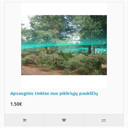
Apsauginis tinklas nuo plėšriųjų paukščių
1.50€