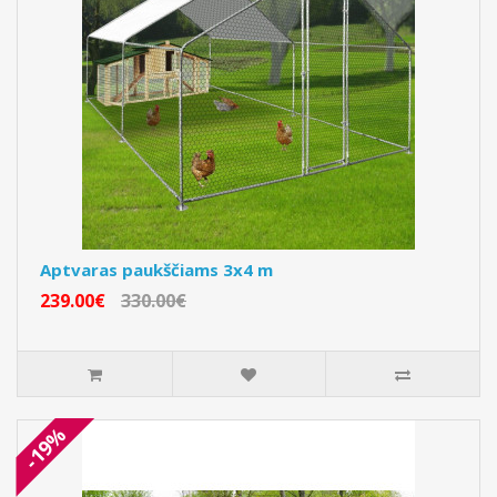
Aptvaras paukščiams 3x4 m
239.00€
330.00€
-19%