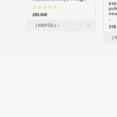
pap
pui
nea
289.00€
..
Į KREPŠELĮ
218
Į 