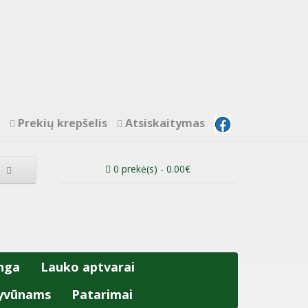
Prekių krepšelis
Atsiskaitymas
0 prekė(s) - 0.00€
nga
Lauko aptvarai
yvūnams
Patarimai