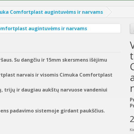
muka Comfortplast augintuvėms ir narvams
ršaus. Su dangčiu ir 15mm skersmens išėjimu
tplast narvais ir visomis Cimuka Comfortplast
ų, trijų ir daugiau aukštų narvuose vandeniui
P
P
dens padavimo sistemoje girdant paukščius.
2
Ki