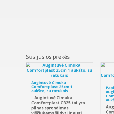
Susijusios prekės
Augintuvė Cimuka
Comfortplast 25cm 1
Papi
aukšto, su ratukais
aug
Com
Augintuvė Cimuka
aukš
Comfortplast CB25 tai yra
Aug
pilnas sprendimas
Com
viščiukams šildyti ir augi..