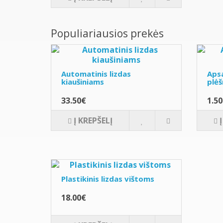
Populiariausios prekės
Automatinis lizdas
Apsa
kiaušiniams
plėš
33.50€
1.5
Į KREPŠELĮ
Plastikinis lizdas vištoms
18.00€