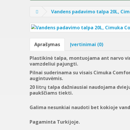
Vandens padavimo talpa 20L, Ci
Aprašymas
Įvertinimai (0)
Plastikinė talpa, montuojama ant narvo vi
vamzdeliui pajungti.
Pilnai suderinama su visais Cimuka Comfor
augintuvėmis.
20 litrų talpa dažniausiai naudojama dviej
paukščiams tiekti.
Galima nesunkiai naudoti bet kokioje van
Pagaminta Turkijoje.