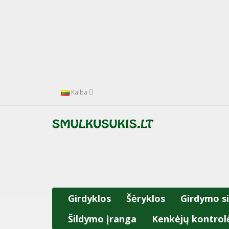
Kalba
Girdyklos
Šėryklos
Girdymo s
Šildymo įranga
Kenkėjų kontrol