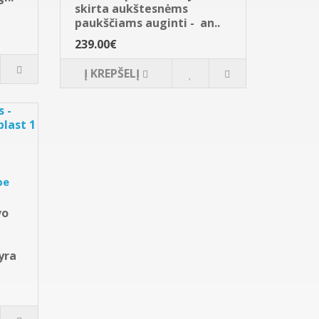
skirta aukštesnėms
paukščiams auginti - an..
239.00€
Į KREPŠELĮ
be
vo
yra