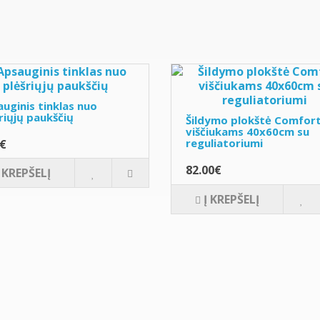
uginis tinklas nuo
riųjų paukščių
Šildymo plokštė Comfor
viščiukams 40x60cm su
reguliatoriumi
0€
82.00€
Į KREPŠELĮ
Į KREPŠELĮ