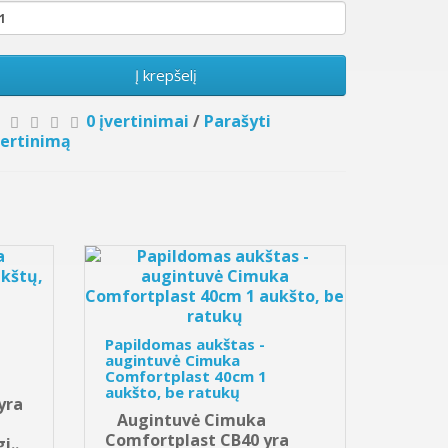
Į krepšelį
0 įvertinimai
/
Parašyti
vertinimą
Papildomas aukštas -
augintuvė Cimuka
Comfortplast 40cm 1
aukšto, be ratukų
yra
Augintuvė Cimuka
Comfortplast CB40 yra
i..