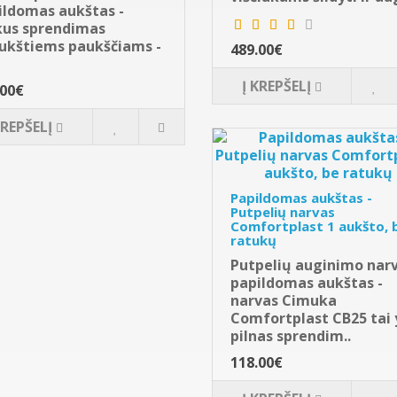
ildomas aukštas -
kus sprendimas
ukštiems paukščiams -
489.00€
Į KREPŠELĮ
.00€
KREPŠELĮ
Papildomas aukštas -
Putpelių narvas
Comfortplast 1 aukšto, 
ratukų
Putpelių auginimo nar
papildomas aukštas -
narvas Cimuka
Comfortplast CB25 tai 
pilnas sprendim..
118.00€