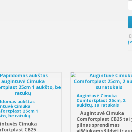
į
Augintuvė Cimuka
Comfortplast 25cm, 2
ldomas aukštas -
aukštų, su ratukais
intuvė Cimuka
fortplast 25cm 1
Augintuvė Cimuka
to, be ratukų
Comfortplast CB25 tai 
intuvės Cimuka
pilnas sprendimas
fortplast CB25
viščiukams šildyti ir aug