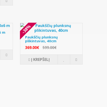
-38%
6 m
Paukščių plunksnų
plikintuvas, 40cm
369.00€
599.00€
Į KREPŠELĮ