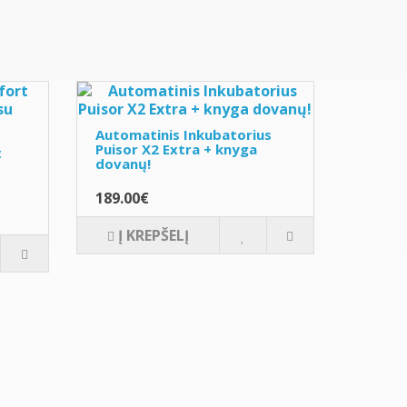
Automatinis Inkubatorius
Puisor X2 Extra + knyga
t
dovanų!
189.00€
Į KREPŠELĮ