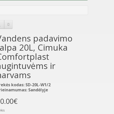
Vandens padavimo
talpa 20L, Cimuka
Comfortplast
augintuvėms ir
narvams
rekės kodas: SD-20L-W1/2
rieinamumas: Sandėlyje
0.00€
ekis