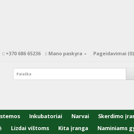
+370 686 65236
Mano paskyra
Pageidavimai (0)
istemos
Inkubatoriai
Narvai
Skerdimo įra
ė
Lizdai vištoms
Kita įranga
Naminiams g