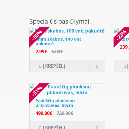
Specialūs pasiūlymai
-50%
-28%
6mm skabos, 100 vnt.
Apt
pakuotė
239
2.99€
6.00€
Į KREPŠELĮ
-31%
Paukščių plunksnų
plikintuvas, 50cm
499.00€
720.00€
Į KREPŠELĮ