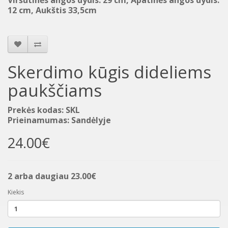
Viršutinės angos dydis: 29 cm, Apatinės angos dydis:
12 cm, Aukštis 33,5cm
Skerdimo kūgis dideliems
paukščiams
Prekės kodas: SKL
Prieinamumas: Sandėlyje
24.00€
2 arba daugiau 23.00€
Kiekis