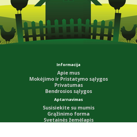
Informacija
Apie mus
Mokėjimo ir Pristatymo sąlygos
Privatumas
Bendrosios sąlygos
Aptarnavimas
Susisiekite su mumis
Grąžinimo forma
Svetainės žemėlapis
Priedai
Our News