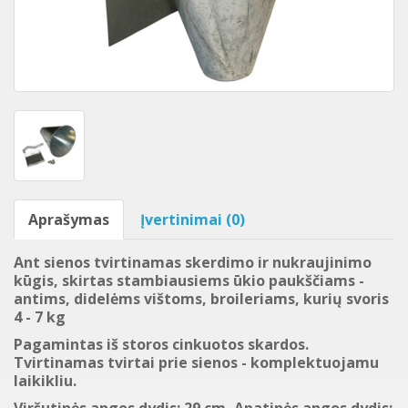
Aprašymas
Įvertinimai (0)
Ant sienos tvirtinamas skerdimo ir nukraujinimo
kūgis, skirtas stambiausiems ūkio paukščiams -
antims, didelėms vištoms, broileriams, kurių svoris
4 - 7 kg
Pagamintas iš storos cinkuotos skardos.
Tvirtinamas tvirtai prie sienos - komplektuojamu
laikikliu.