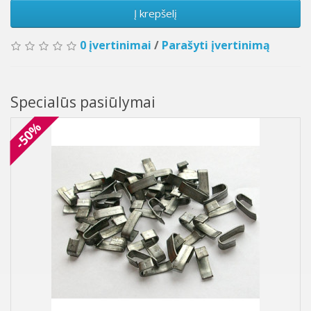
Į krepšelį
0 įvertinimai
/
Parašyti įvertinimą
Specialūs pasiūlymai
-50%