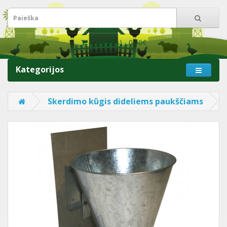
0 prekė(s) - 0.00€
Kategorijos
Skerdimo kūgis dideliems paukščiams