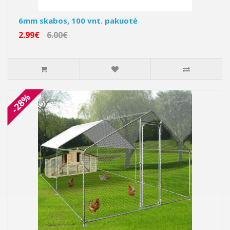
6mm skabos, 100 vnt. pakuotė
2.99€
6.00€
-28%