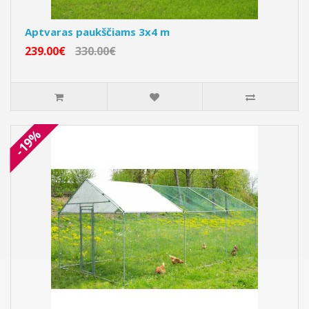
Aptvaras paukščiams 3x4 m
239.00€
330.00€
-19%