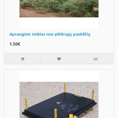
Apsauginis tinklas nuo plėšriųjų paukščių
1.50€