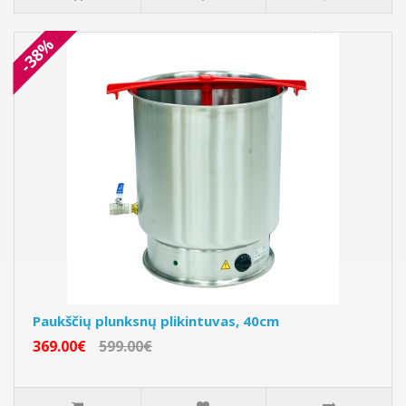
-38%
Paukščių plunksnų plikintuvas, 40cm
369.00€
599.00€