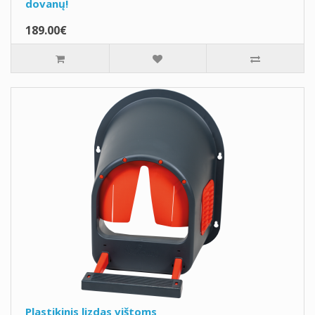
dovanų!
189.00€
Plastikinis lizdas vištoms