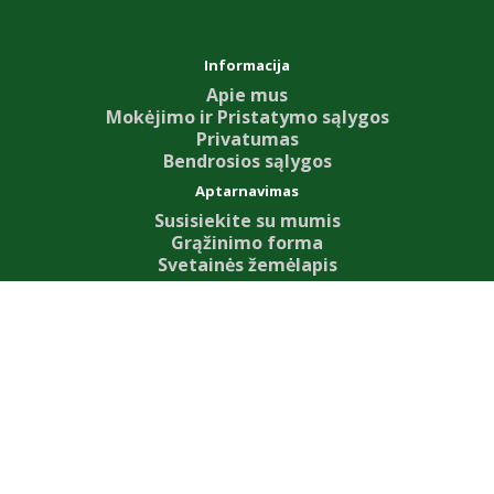
Informacija
Apie mus
Mokėjimo ir Pristatymo sąlygos
Privatumas
Bendrosios sąlygos
Aptarnavimas
Susisiekite su mumis
Grąžinimo forma
Svetainės žemėlapis
Priedai
Our News
Dovanų kuponai
Partnerystės programa
Specialūs pasiūlymai
Mano paskyra
Mano paskyra
Užsakymų istorija
Pageidavimų sąrašas