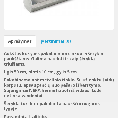
Aprašymas
Įvertinimai (0)
Aukštos kokybės pakabinama cinkuota šėrykla
paukščiams. Galima naudoti ir kaip šėryklą
triušiams.
Ilgis 50 cm, plotis 10 cm, gylis 5 cm.
Pakabinama ant metalinio tinklo. Su užlenktu į vidų
korpusu, apsaugančių nuo pašaro išbarstymo.
Sujungimai NĖRA hermetizuoti iš vidaus, todėl
netinka vandeniui.
Šerykla turi būti pakabinta paukščio nugaros
lygyje.
Pagaminta Italijoje.