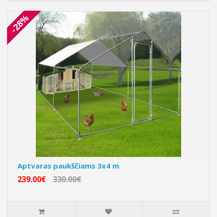
-28%
Aptvaras paukščiams 3x4 m
239.00€
330.00€