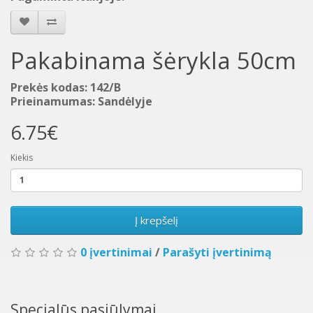
Pakabinama šėrykla 50cm
Prekės kodas: 142/B
Prieinamumas: Sandėlyje
6.75€
Kiekis
Į krepšelį
0 įvertinimai
/
Parašyti įvertinimą
Specialūs pasiūlymai