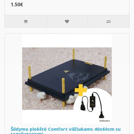
1.50€
Šildymo plokštė Comfort viščiukams 40x60cm su
reguliatoriumi