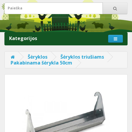
0 prekė(s) - 0.00€
Kategorijos
Šėryklos
Šėryklos triušiams
Pakabinama šėrykla 50cm