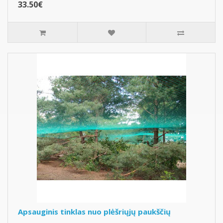
33.50€
Apsauginis tinklas nuo plėšriųjų paukščių