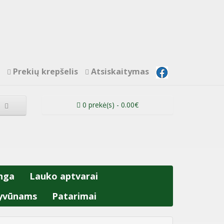
Prekių krepšelis
Atsiskaitymas
0 prekė(s) - 0.00€
nga
Lauko aptvarai
yvūnams
Patarimai