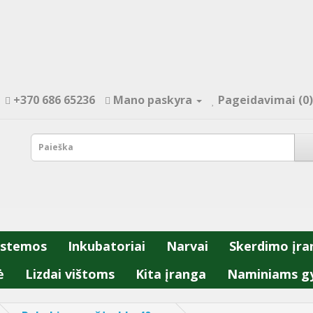
+370 686 65236
Mano paskyra
Pageidavimai (0)
istemos
Inkubatoriai
Narvai
Skerdimo įra
ė
Lizdai vištoms
Kita įranga
Naminiams g