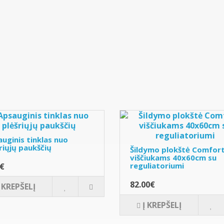
uginis tinklas nuo
riųjų paukščių
Šildymo plokštė Comfor
viščiukams 40x60cm su
reguliatoriumi
0€
82.00€
Į KREPŠELĮ
Į KREPŠELĮ