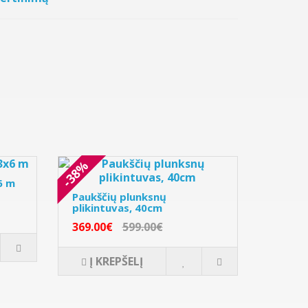
-38%
6 m
Paukščių plunksnų
plikintuvas, 40cm
369.00€
599.00€
Į KREPŠELĮ