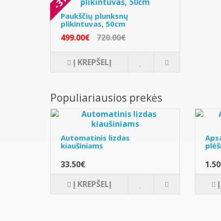
Paukščių plunksnų
plikintuvas, 50cm
499.00€
720.00€
Į KREPŠELĮ
Populiariausios prekės
Automatinis lizdas
Apsa
kiaušiniams
plėš
33.50€
1.5
Į KREPŠELĮ