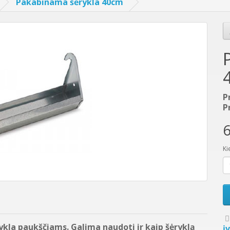
Pakabinama šėrykla 40cm
P
P
6
Ki
kla paukščiams. Galima naudoti ir kaip šėryklą
į