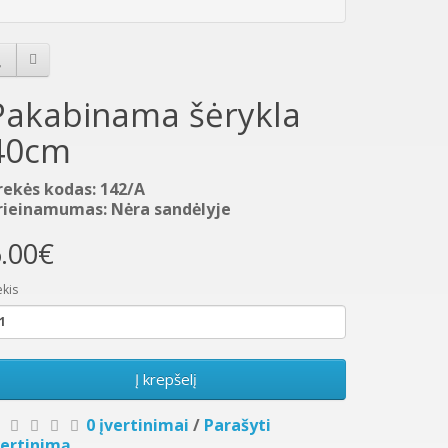
Pakabinama šėrykla
40cm
rekės kodas: 142/A
rieinamumas: Nėra sandėlyje
.00€
ekis
Į krepšelį
0 įvertinimai
/
Parašyti
vertinimą