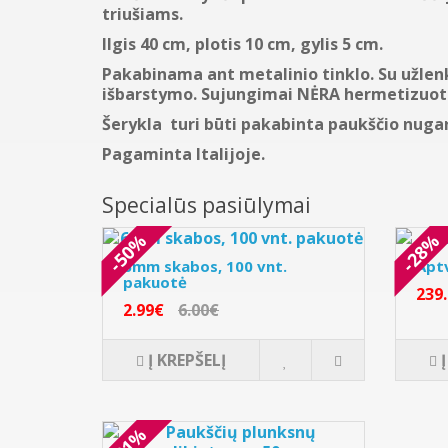
triušiams.
Ilgis 40 cm, plotis 10 cm, gylis 5 cm.
Pakabinama ant metalinio tinklo. Su užlen
išbarstymo. Sujungimai NĖRA hermetizuoti 
Šerykla turi būti pakabinta paukščio nugar
Pagaminta Italijoje.
Specialūs pasiūlymai
-50%
-28%
6mm skabos, 100 vnt.
Apt
pakuotė
239
2.99€
6.00€
Į KREPŠELĮ
-31%