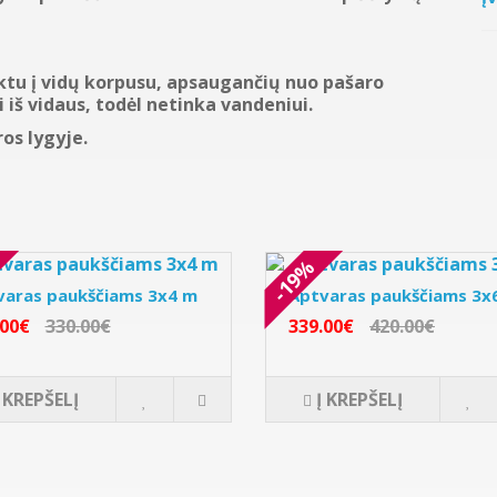
ktu į vidų korpusu, apsaugančių nuo pašaro
iš vidaus, todėl netinka vandeniui.
os lygyje.
-19%
varas paukščiams 3x4 m
Aptvaras paukščiams 3x
.00€
330.00€
339.00€
420.00€
Į KREPŠELĮ
Į KREPŠELĮ