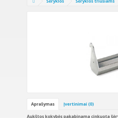
Šėryklos
Šėryklos triušiams
Aprašymas
Įvertinimai (0)
Aukštos kokybės pakabinama cinkuota šėry