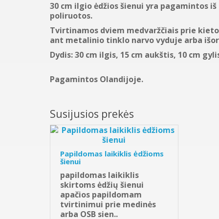
30 cm ilgio ėdžios šienui yra pagamintos iš
poliruotos.
Tvirtinamos dviem medvaržčiais prie kieto
ant metalinio tinklo narvo vyduje arba išor
Dydis: 30 cm ilgis, 15 cm aukštis, 10 cm gyli
Pagamintos Olandijoje.
Susijusios prekės
Papildomas laikiklis ėdžioms
šienui
papildomas laikiklis
skirtoms ėdžių šienui
apačios papildomam
tvirtinimui prie medinės
arba OSB sien..