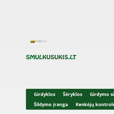
Kalba
Girdyklos
Šėryklos
Girdymo s
Šildymo įranga
Kenkėjų kontrol