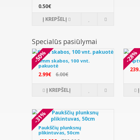
0.50€
Į KREPŠELĮ
Specialūs pasiūlymai
-50%
-28%
6mm skabos, 100 vnt.
Apt
pakuotė
239
2.99€
6.00€
Į KREPŠELĮ
-31%
Paukščių plunksnų
plikintuvas, 50cm