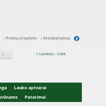
Prekių krepšelis
Atsiskaitymas
0 prekė(s) - 0.00€
nga
Lauko aptvarai
yvūnams
Patarimai