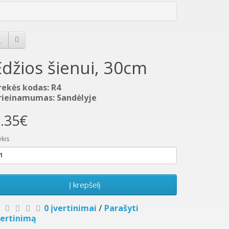
Ėdžios šienui, 30cm
rekės kodas: R4
rieinamumas: Sandėlyje
.35€
ekis
Į krepšelį
0 įvertinimai
/
Parašyti
vertinimą