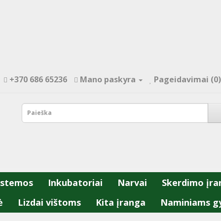
+370 686 65236
Mano paskyra
Pageidavimai (0)
istemos
Inkubatoriai
Narvai
Skerdimo įra
ė
Lizdai vištoms
Kita įranga
Naminiams g