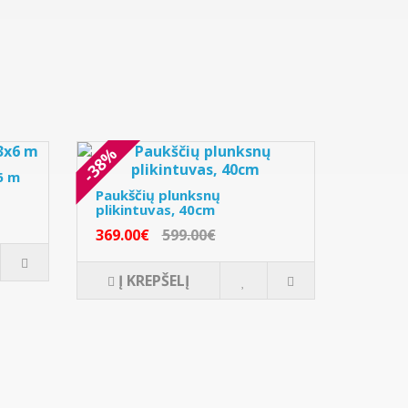
-38%
6 m
Paukščių plunksnų
plikintuvas, 40cm
369.00€
599.00€
Į KREPŠELĮ