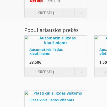
499.00€
720.00€
Į KREPŠELĮ
Populiariausios prekės
Automatinis lizdas
Apsa
kiaušiniams
plėš
33.50€
1.5
Į KREPŠELĮ
Plastikinis lizdas vištoms