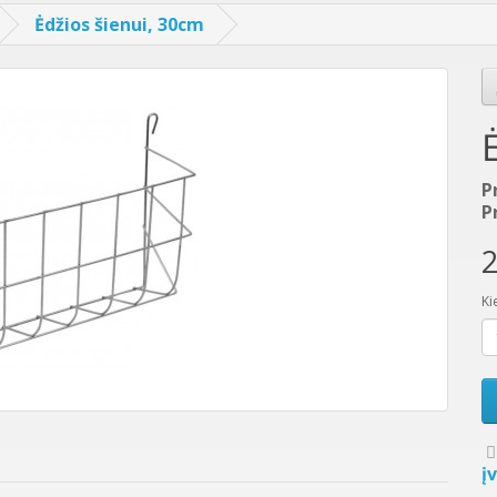
Ėdžios šienui, 30cm
P
P
2
Ki
į