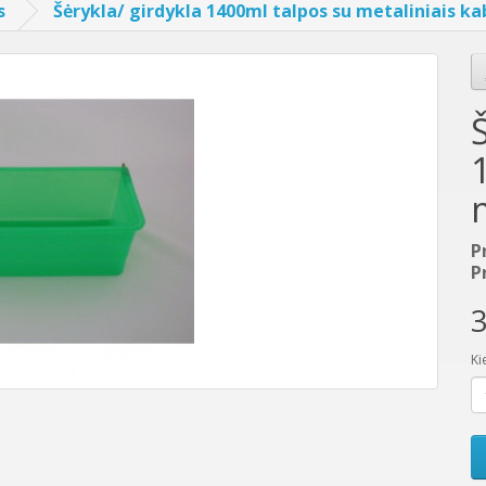
s
Šėrykla/ girdykla 1400ml talpos su metaliniais ka
P
P
3
Ki