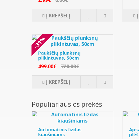
2.99€
6.00€
Į KREPŠELĮ
-31%
Paukščių plunksnų
plikintuvas, 50cm
499.00€
720.00€
Į KREPŠELĮ
Populiariausios prekės
Automatinis lizdas
Apsa
kiaušiniams
plėš