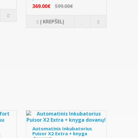
369.00€
599.00€
Į KREPŠELĮ
Automatinis Inkubatorius
Puisor X2 Extra + knyga
t