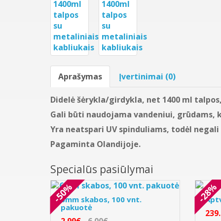
Aprašymas
Įvertinimai (0)
Didelė šėrykla/girdykla, net 1400 ml talpos,
Gali būti naudojama vandeniui, grūdams, ko
Yra neatspari UV spinduliams, todėl negali
Pagaminta Olandijoje.
Specialūs pasiūlymai
-50%
-28%
6mm skabos, 100 vnt.
Apt
pakuotė
239