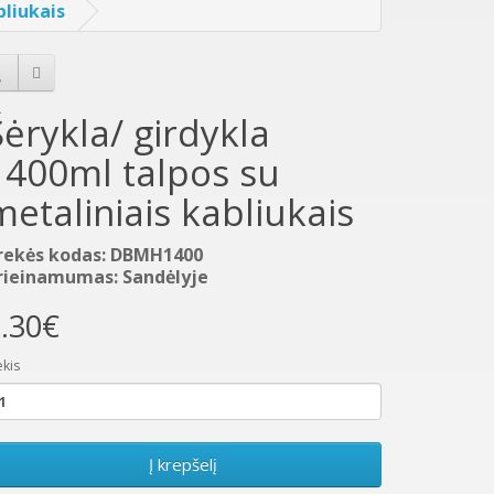
bliukais
Šėrykla/ girdykla
1400ml talpos su
metaliniais kabliukais
rekės kodas: DBMH1400
rieinamumas: Sandėlyje
.30€
ekis
Į krepšelį