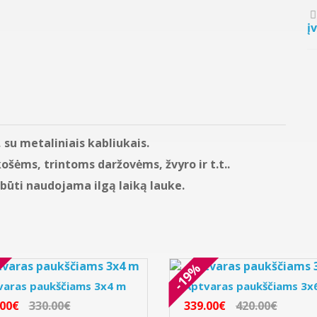
į
 su metaliniais kabliukais.
šėms, trintoms daržovėms, žvyro ir t.t..
 būti naudojama ilgą laiką lauke.
-19%
varas paukščiams 3x4 m
Aptvaras paukščiams 3x
.00€
330.00€
339.00€
420.00€