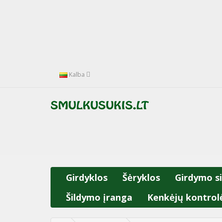
Kalba
Girdyklos
Šėryklos
Girdymo s
Šildymo įranga
Kenkėjų kontrol