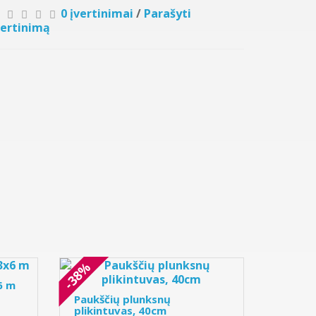
0 įvertinimai
/
Parašyti
vertinimą
-38%
6 m
Paukščių plunksnų
plikintuvas, 40cm