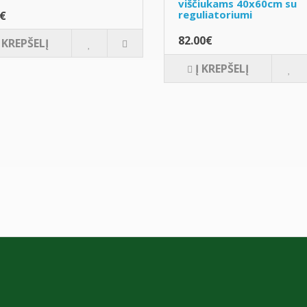
viščiukams 40x60cm su
reguliatoriumi
0€
82.00€
Į KREPŠELĮ
Į KREPŠELĮ