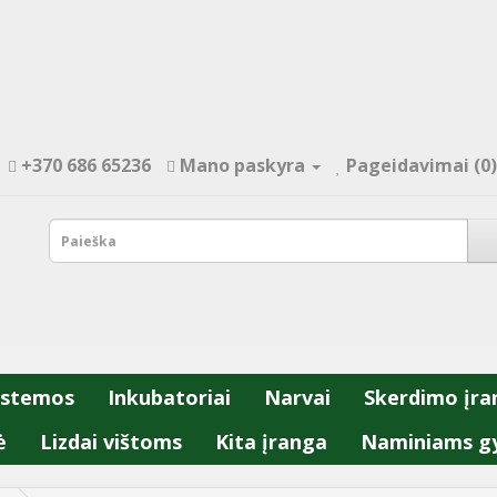
+370 686 65236
Mano paskyra
Pageidavimai (0)
istemos
Inkubatoriai
Narvai
Skerdimo įra
ė
Lizdai vištoms
Kita įranga
Naminiams g