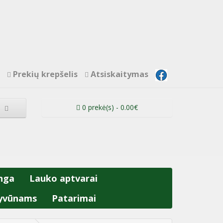
Prekių krepšelis
Atsiskaitymas
0 prekė(s) - 0.00€
nga
Lauko aptvarai
yvūnams
Patarimai