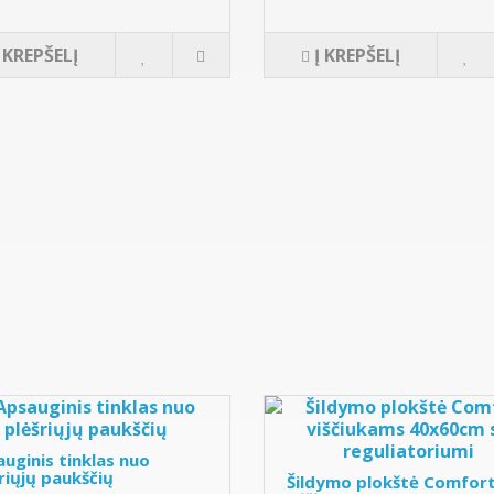
Į KREPŠELĮ
Į KREPŠELĮ
uginis tinklas nuo
riųjų paukščių
Šildymo plokštė Comfor