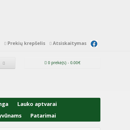
Prekių krepšelis
Atsiskaitymas
0 prekė(s) - 0.00€
nga
Lauko aptvarai
yvūnams
Patarimai