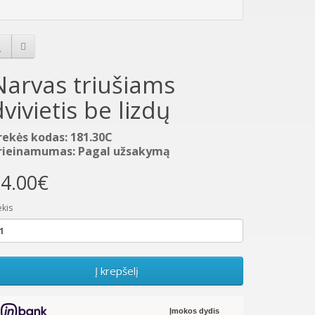
Narvas triušiams
dvivietis be lizdų
rekės kodas: 181.30C
rieinamumas: Pagal užsakymą
4.00€
ekis
Į krepšelį
Įmokos dydis