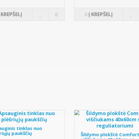
Į KREPŠELĮ
Į KREPŠELĮ
uginis tinklas nuo
riųjų paukščių
Šildymo plokštė Comfor