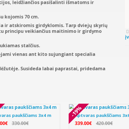
ijos, leidžiančios pasišalinti išmatoms ir
su kojomis 70 cm.
ir atskiromis girdyklomis. Tarp dviejų skyrių
Pavyzdžiui, skolinantis
30
tu principu veikiančius maitinimo ir girdymo
į
aukiamas stalčius.
jami vienas ant kito sujungiant specialia
ėžutėje. Susideda labai paprastai, pridedama
-19%
varas paukščiams 3x4 m
Aptvaras paukščiams 3x
.00€
330.00€
339.00€
420.00€