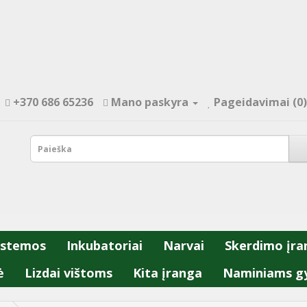
+370 686 65236
Mano paskyra
Pageidavimai (0)
istemos
Inkubatoriai
Narvai
Skerdimo įra
ė
Lizdai vištoms
Kita įranga
Naminiams g