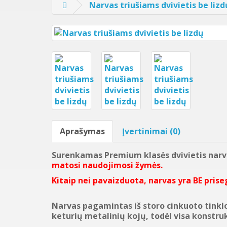
Narvas triušiams dvivietis be lizd
Aprašymas
Įvertinimai (0)
Surenkamas Premium klasės dvivietis narv
matosi naudojimosi žymės.
Kitaip nei pavaizduota, narvas yra BE pris
Narvas pagamintas iš storo cinkuoto tinkl
keturių metalinių kojų, todėl visa konstrukc