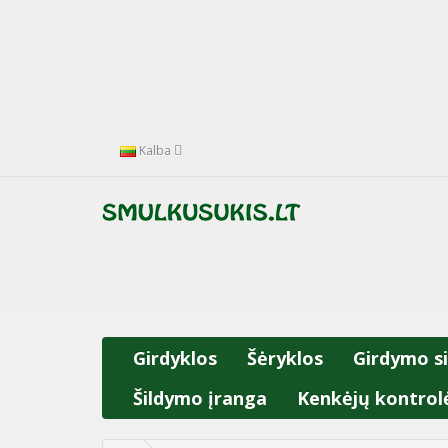
Kalba
Girdyklos
Šėryklos
Girdymo s
Šildymo įranga
Kenkėjų kontrol