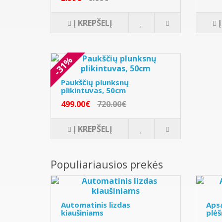
Į KREPŠELĮ
-31%
Paukščių plunksnų
plikintuvas, 50cm
499.00€
720.00€
Į KREPŠELĮ
Populiariausios prekės
Automatinis lizdas
Apsa
kiaušiniams
plėš