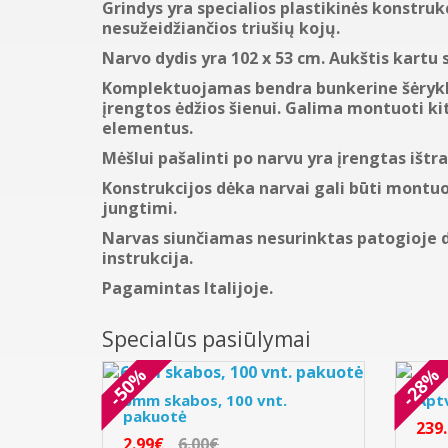
Grindys yra specialios plastikinės konstrukc
nesužeidžiančios triušių kojų.
Narvo dydis yra 102 x 53 cm. Aukštis kartu 
Komplektuojamas bendra bunkerine šėrykla 
įrengtos ėdžios šienui. Galima montuoti ki
elementus.
Mėšlui pašalinti po narvu yra įrengtas ištr
Konstrukcijos dėka narvai gali būti montuo
jungtimi.
Narvas siunčiamas nesurinktas patogioje d
instrukcija.
Pagamintas Italijoje.
Specialūs pasiūlymai
-50%
-28%
6mm skabos, 100 vnt.
Apt
pakuotė
239
2.99€
6.00€