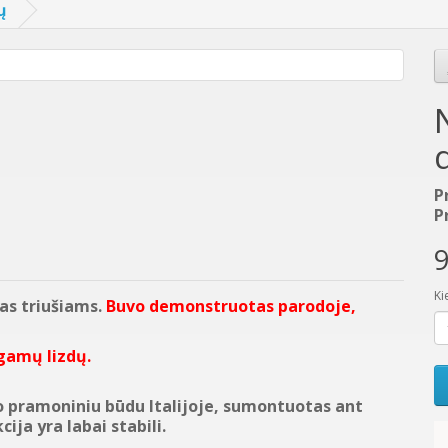
ų
P
P
9
Ki
as triušiams.
Buvo demonstruotas parodoje,
egamų lizdų
.
o pramoniniu būdu Italijoje, sumontuotas ant
ija yra labai stabili.