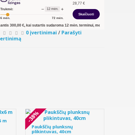
28,77
€
−
+
12
mėn.
Trukmė:
Skaičiuoti
6
mėn.
72
mėn.
0,00
€, kai sutartis sudaroma
12
mėn. terminui, metinė palūkanų norma –
13,90
0 įvertinimai
/
Parašyti
vertinimą
-38%
6 m
Paukščių plunksnų
plikintuvas, 40cm