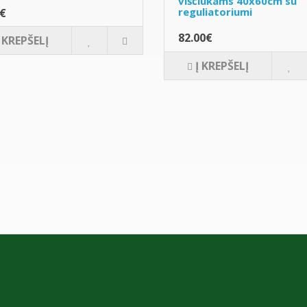
viščiukams 40x60cm su
reguliatoriumi
0€
82.00€
Į KREPŠELĮ
Į KREPŠELĮ