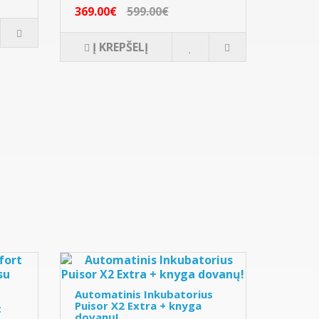
369.00€
599.00€
Į KREPŠELĮ
Automatinis Inkubatorius
Puisor X2 Extra + knyga
t
dovanų!