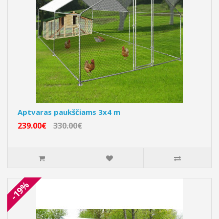
Aptvaras paukščiams 3x4 m
239.00€
330.00€
-19%