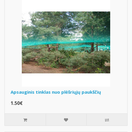
Apsauginis tinklas nuo plėšriųjų paukščių
1.50€