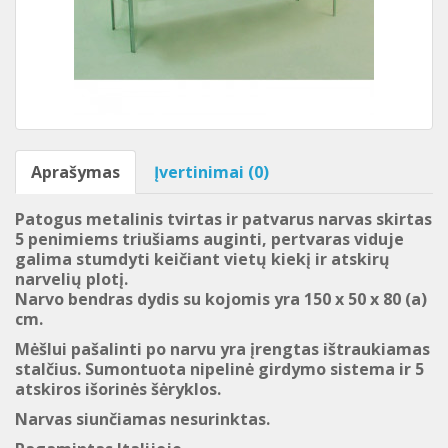
Aprašymas
Įvertinimai (0)
Patogus metalinis tvirtas ir patvarus narvas skirtas
5 penimiems triušiams auginti, pertvaras viduje
galima stumdyti keičiant vietų kiekį ir atskirų
narvelių plotį.
Narvo bendras dydis su kojomis yra
150 x 50 x 80
(a)
cm.
Mėšlui pašalinti po narvu yra įrengtas ištraukiamas
stalčius. Sumontuota nipelinė girdymo sistema ir 5
atskiros išorinės šėryklos.
Narvas siunčiamas nesurinktas.