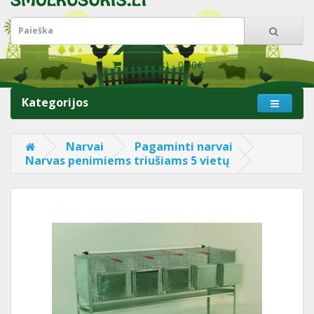
0 prekė(s) - 0.00€
Kategorijos
Narvai
Pagaminti narvai
Narvas penimiems triušiams 5 vietų