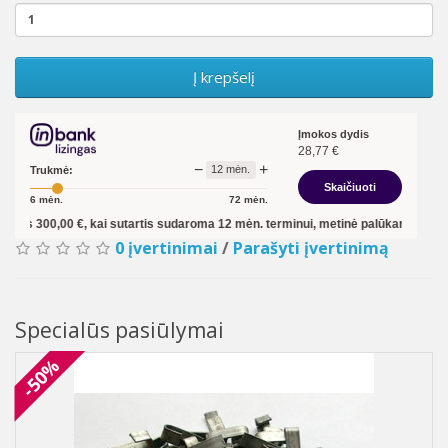
Į krepšelį
Įmokos dydis
28,77
€
−
+
12
mėn.
Trukmė:
Skaičiuoti
6
mėn.
72
mėn.
€, kai sutartis sudaroma
12
mėn. terminui, metinė palūkanų norma –
13,90
%
, 
0 įvertinimai
/
Parašyti įvertinimą
Specialūs pasiūlymai
-50%