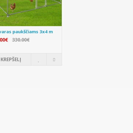
varas paukščiams 3x4 m
.00€
330.00€
Į KREPŠELĮ