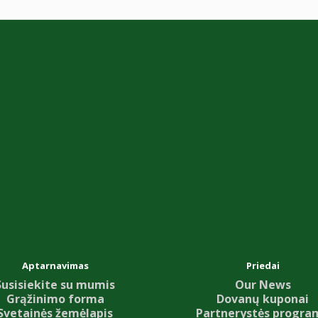
Aptarnavimas
Priedai
Susisiekite su mumis
Our News
Grąžinimo forma
Dovanų kuponai
Svetainės žemėlapis
Partnerystės progra