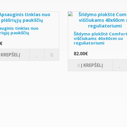
uginis tinklas nuo
riųjų paukščių
Šildymo plokštė Comfor
viščiukams 40x60cm su
reguliatoriumi
0€
82.00€
Į KREPŠELĮ
Į KREPŠELĮ