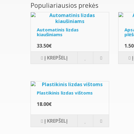
Populiariausios prekės
Automatinis lizdas
Apsa
kiaušiniams
plėš
33.50€
1.5
Į KREPŠELĮ
Plastikinis lizdas vištoms
18.00€
Į KREPŠELĮ