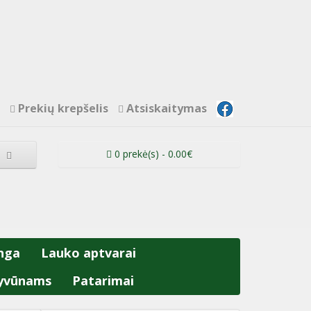
Prekių krepšelis
Atsiskaitymas
0 prekė(s) - 0.00€
nga
Lauko aptvarai
yvūnams
Patarimai