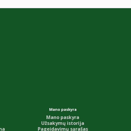
Mano paskyra
Mano paskyra
Užsakymų istorija
ma
Pageidavimų sąrašas