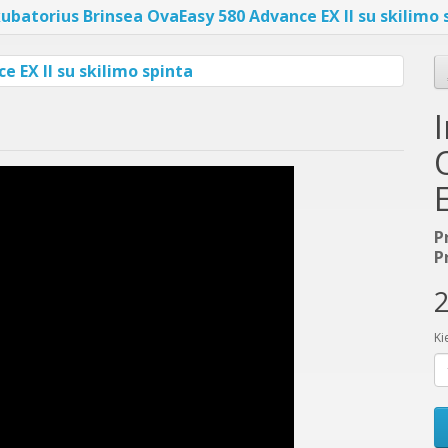
kubatorius Brinsea OvaEasy 580 Advance EX II su skilimo 
P
P
2
Ki