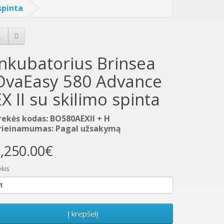
spinta
Inkubatorius Brinsea
OvaEasy 580 Advance
EX II su skilimo spinta
rekės kodas: BO580AEXII + H
rieinamumas: Pagal užsakymą
,250.00€
ekis
Į krepšelį