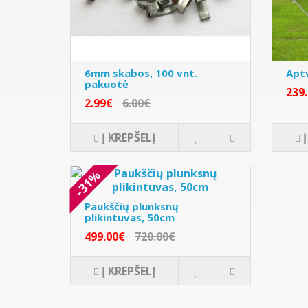
6mm skabos, 100 vnt.
Apt
pakuotė
239
2.99€
6.00€
Į KREPŠELĮ
-31%
Paukščių plunksnų
plikintuvas, 50cm
499.00€
720.00€
Į KREPŠELĮ