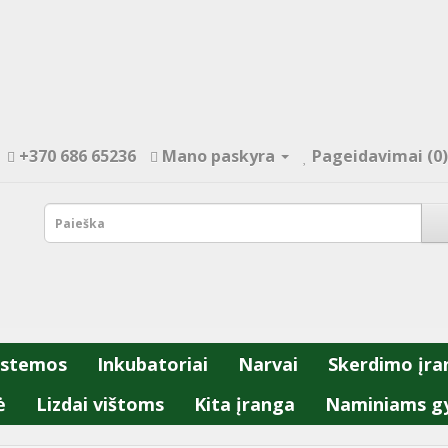
+370 686 65236
Mano paskyra
Pageidavimai (0)
istemos
Inkubatoriai
Narvai
Skerdimo įra
ė
Lizdai vištoms
Kita įranga
Naminiams g