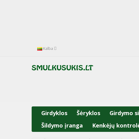
Kalba
Girdyklos
Šėryklos
Girdymo s
Šildymo įranga
Kenkėjų kontrol