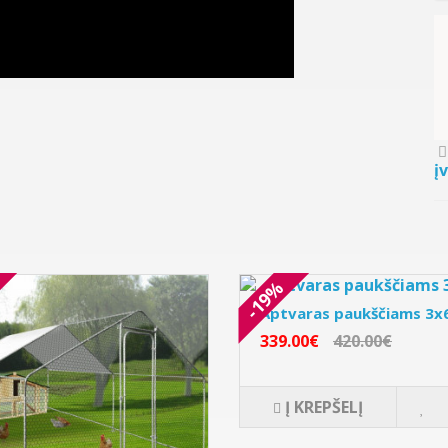
Pavyzdžiui, skolinanti
į
-19%
Aptvaras paukščiams 3x
339.00€
420.00€
Į KREPŠELĮ