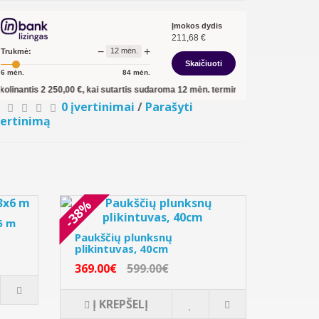
Įmokos dydis
211,68
€
−
+
12
mėn.
Trukmė:
Skaičiuoti
6
mėn.
84
mėn.
s
2 250,00
€, kai sutartis sudaroma
12
mėn. terminui, metinė palūkanų norma –
0 įvertinimai
/
Parašyti
vertinimą
-38%
6 m
Paukščių plunksnų
plikintuvas, 40cm
369.00€
599.00€
Į KREPŠELĮ