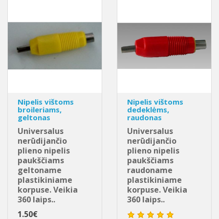
Nipelis vištoms
Nipelis vištoms
broileriams,
dedeklėms,
geltonas
raudonas
Universalus
Universalus
nerūdijančio
nerūdijančio
plieno nipelis
plieno nipelis
paukščiams
paukščiams
geltoname
raudoname
plastikiniame
plastikiniame
korpuse. Veikia
korpuse. Veikia
360 laips..
360 laips..
1.50€