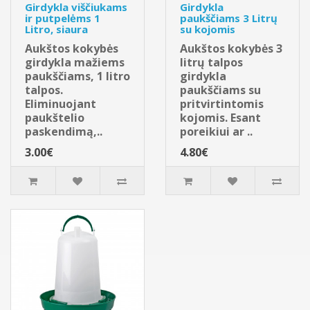
Girdykla viščiukams
Girdykla
ir putpelėms 1
paukščiams 3 Litrų
Litro, siaura
su kojomis
Aukštos kokybės
Aukštos kokybės 3
girdykla mažiems
litrų talpos
paukščiams, 1 litro
girdykla
talpos.
paukščiams su
Eliminuojant
pritvirtintomis
paukštelio
kojomis. Esant
paskendimą,..
poreikiui ar ..
3.00€
4.80€