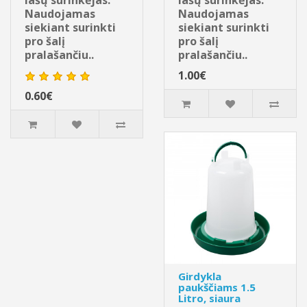
lašų surinkėjas.
lašų surinkėjas.
Naudojamas
Naudojamas
siekiant surinkti
siekiant surinkti
pro šalį
pro šalį
pralašančiu..
pralašančiu..
1.00€
0.60€
Girdykla
paukščiams 1.5
Litro, siaura