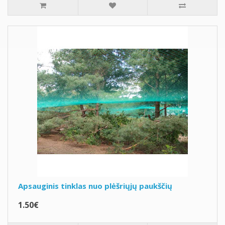
Apsauginis tinklas nuo plėšriųjų paukščių
1.50€