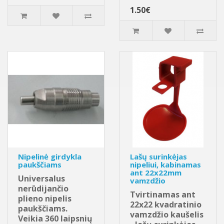
1.50€
Nipelinė girdykla
Lašų surinkėjas
paukščiams
nipeliui, kabinamas
ant 22x22mm
Universalus
vamzdžio
nerūdijančio
Tvirtinamas ant
plieno nipelis
22x22 kvadratinio
paukščiams.
vamzdžio kaušelis
Veikia 360 laipsnių