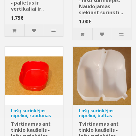
- lašų surinkėjas.
- palietus ir
Naudojamas
vertikaliai ir..
siekiant surinkti ..
1.75€
1.00€
Lašų surinkėjas
Lašų surinkėjas
nipeliui, raudonas
nipeliui, baltas
Tvirtinamas ant
Tvirtinamas ant
tinklo kaušelis -
tinklo kaušelis -