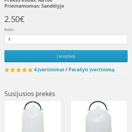
Prekės kodas: AB100
Prieinamumas: Sandėlyje
2.50€
Kiekis
Į krepšelį
4 įvertinimai
/
Parašyti įvertinimą
Susijusios prekės