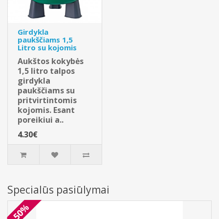
Girdykla
paukščiams 1,5
Litro su kojomis
Aukštos kokybės
1,5 litro talpos
girdykla
paukščiams su
pritvirtintomis
kojomis. Esant
poreikiui a..
4.30€
Specialūs pasiūlymai
-50%