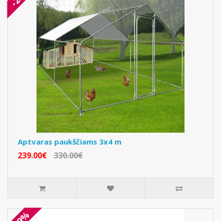
Aptvaras paukščiams 3x4 m
239.00€
330.00€
-19%