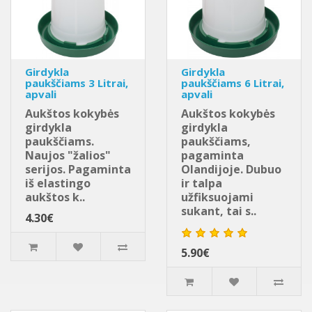
Girdykla
Girdykla
paukščiams 3 Litrai,
paukščiams 6 Litrai,
apvali
apvali
Aukštos kokybės
Aukštos kokybės
girdykla
girdykla
paukščiams.
paukščiams,
Naujos "žalios"
pagaminta
serijos. Pagaminta
Olandijoje. Dubuo
iš elastingo
ir talpa
aukštos k..
užfiksuojami
sukant, tai s..
4.30€
5.90€