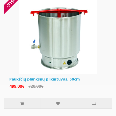
-31%
Paukščių plunksnų plikintuvas, 50cm
499.00€
720.00€