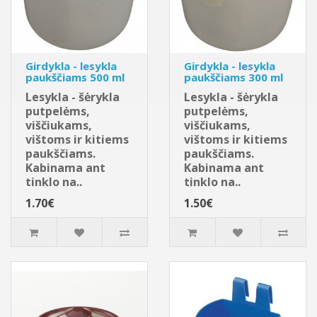
Girdykla - lesykla
Girdykla - lesykla
paukščiams 500 ml
paukščiams 300 ml
Lesykla - šėrykla
Lesykla - šėrykla
putpelėms,
putpelėms,
viščiukams,
viščiukams,
vištoms ir kitiems
vištoms ir kitiems
paukščiams.
paukščiams.
Kabinama ant
Kabinama ant
tinklo na..
tinklo na..
1.70€
1.50€