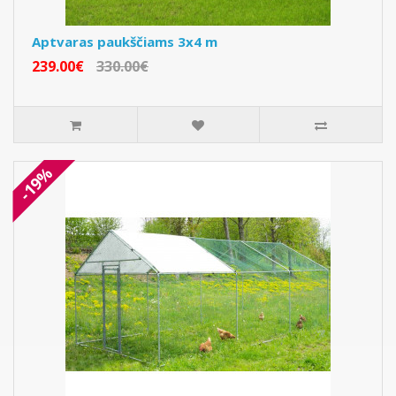
Aptvaras paukščiams 3x4 m
239.00€
330.00€
-19%