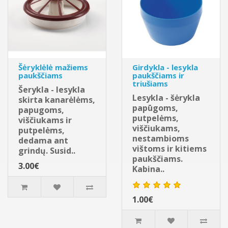
Šėryklėlė mažiems
Girdykla - lesykla
paukščiams
paukščiams ir
triušiams
Šerykla - lesykla
Lesykla - šėrykla
skirta kanarėlėms,
papūgoms,
papugoms,
putpelėms,
viščiukams ir
viščiukams,
putpelėms,
nestambioms
dedama ant
vištoms ir kitiems
grindų. Susid..
paukščiams.
3.00€
Kabina..
1.00€