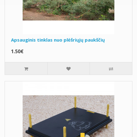
Apsauginis tinklas nuo plėšriųjų paukščių
1.50€