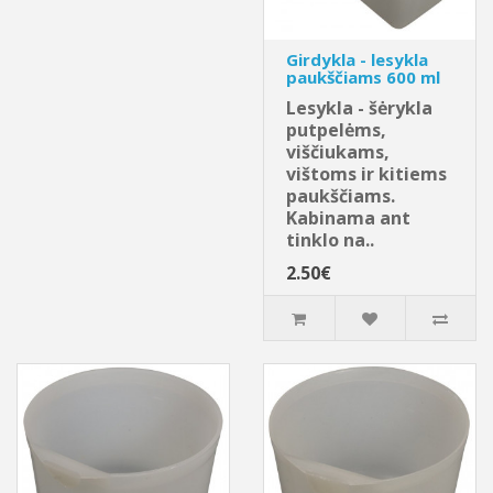
Girdykla - lesykla
paukščiams 600 ml
Lesykla - šėrykla
putpelėms,
viščiukams,
vištoms ir kitiems
paukščiams.
Kabinama ant
tinklo na..
2.50€