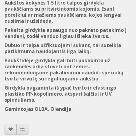
Aukštos kokybės 1,5 litro talpos girdykla
paukščiams su pritvirtintomis kojomis. Esant
poreikiui ar mažiems paukščiams, kojos lengvai
nusiima ir užsideda.
Pakelta girdykla apsaugo nuo pakrato patekimo į
vandenį, todėl vanduo ilgiau išlieka švarus..
Dubuo ir talpa užfiksuojami sukant, tai suteikia
patikimumą naudojantis ilgą laiką.
Paukštidėje girdykla gali būti pakabinta už
rankenėlės arba stovėti ant žemės.
rekomenduojame pakabinimui naudoti specialią
tvirtą virvutę su reguliuojamu aukščiu.
Girdykla pagaminta iš ypač tvirto ir elastingo
plastiko PP-kopolimero, atspari šalčiui ir UV
spinduliams.
Gamintojas OLBA, Olandija.