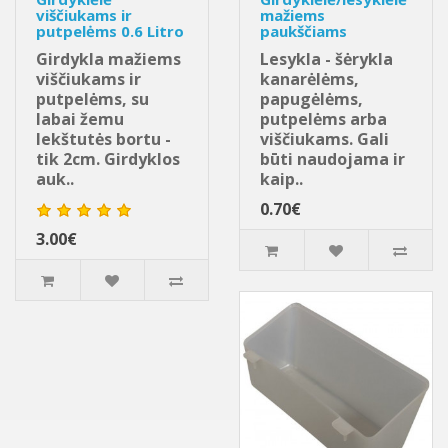
viščiukams ir
mažiems
putpelėms 0.6 Litro
paukščiams
Girdykla mažiems
Lesykla - šėrykla
viščiukams ir
kanarėlėms,
putpelėms, su
papugėlėms,
labai žemu
putpelėms arba
lekštutės bortu -
viščiukams. Gali
tik 2cm. Girdyklos
būti naudojama ir
auk..
kaip..
0.70€
3.00€