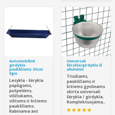
Automobilinė
Universali
girdykla
šėrykla/girdykla iš
paukščiams 35cm
aliuminio
ilgio
Triušiams,
Lesykla - šėrykla
paukščiams ir
papūgoms,
kitiems gyvūnams
putpelėms,
skirta universali
viščiukams,
šėrykla / girdykla.
vištoms ir kitiems
Komplektuojama..
paukščiams.
Kabinama ant