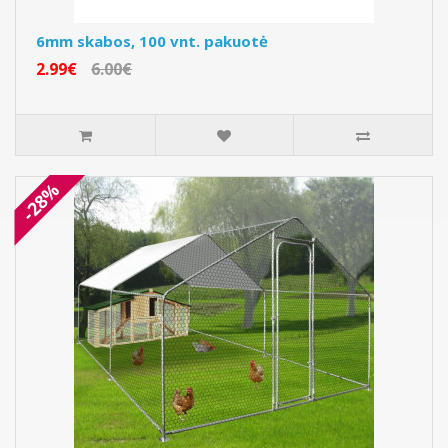
6mm skabos, 100 vnt. pakuotė
2.99€
6.00€
-28%