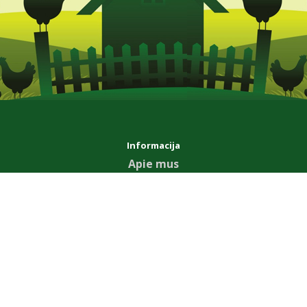
Informacija
Apie mus
Mokėjimo ir Pristatymo sąlygos
Privatumas
Bendrosios sąlygos
Aptarnavimas
Susisiekite su mumis
Grąžinimo forma
Svetainės žemėlapis
Priedai
Our News