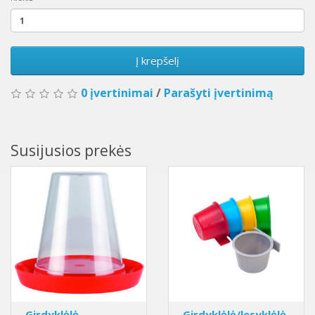
Į krepšelį
0 įvertinimai
/
Parašyti įvertinimą
Susijusios prekės
Girdyklėlė
Girdyklėlė/lesyklėlė