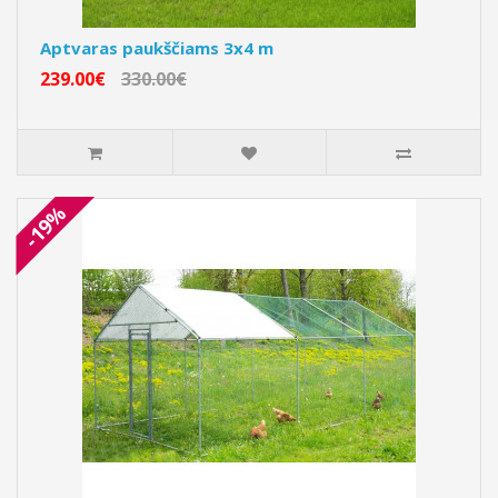
Aptvaras paukščiams 3x4 m
239.00€
330.00€
-19%