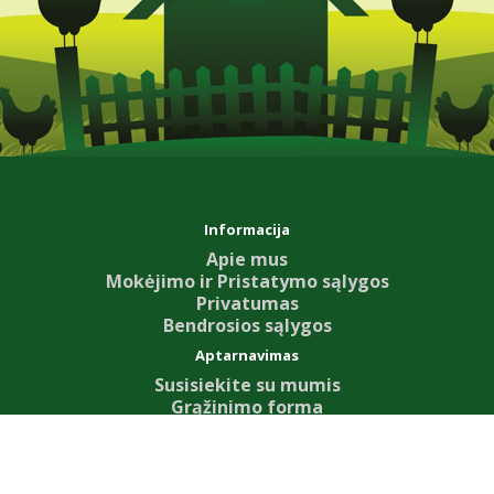
Informacija
Apie mus
Mokėjimo ir Pristatymo sąlygos
Privatumas
Bendrosios sąlygos
Aptarnavimas
Susisiekite su mumis
Grąžinimo forma
Svetainės žemėlapis
Priedai
Our News