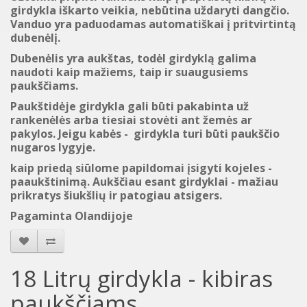
girdykla iškarto veikia, nebūtina uždaryti dangčio.
Vanduo yra paduodamas automatiškai į pritvirtintą
dubenėlį.
Dubenėlis yra aukštas, todėl girdyklą galima
naudoti kaip mažiems, taip ir suaugusiems
paukščiams.
Paukštidėje girdykla gali būti pakabinta už
rankenėlės arba tiesiai stovėti ant žemės ar
pakylos. Jeigu kabės - girdykla turi būti paukščio
nugaros lygyje.
kaip priedą siūlome papildomai įsigyti kojeles -
paaukštinimą. Aukščiau esant girdyklai - mažiau
prikratys šiukšlių ir patogiau atsigers.
Pagaminta Olandijoje
18 Litrų girdykla - kibiras
paukščiams