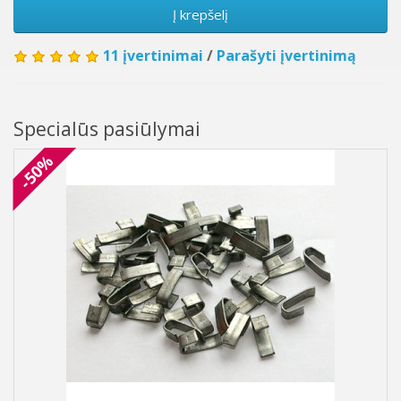
Į krepšelį
11 įvertinimai
/
Parašyti įvertinimą
Specialūs pasiūlymai
-50%