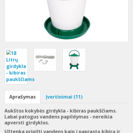
Aprašymas
Įvertinimai (11)
Aukštos kokybės girdykla - kibiras paukščiams.
Labai patogus vandens papildymas - nereikia
apversti girdyklos.
Užtenka pripilti vandens kaip į paprastą kibirą ir