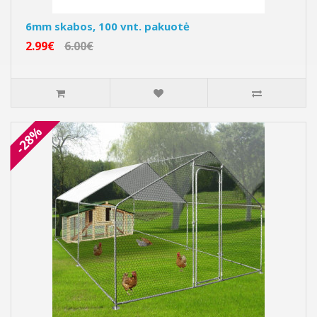
6mm skabos, 100 vnt. pakuotė
2.99€
6.00€
-28%