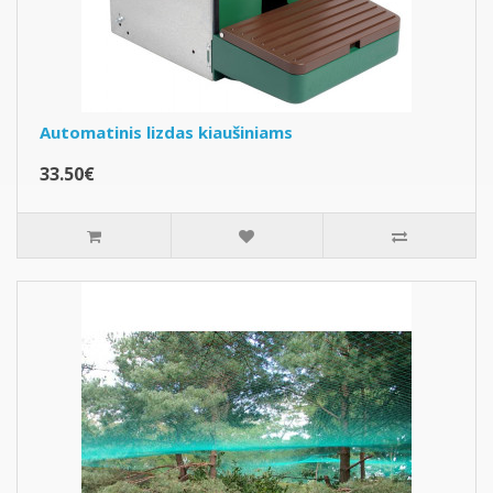
Automatinis lizdas kiaušiniams
33.50€