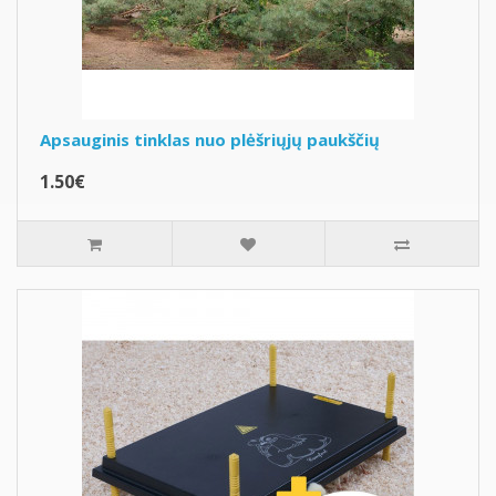
Apsauginis tinklas nuo plėšriųjų paukščių
1.50€