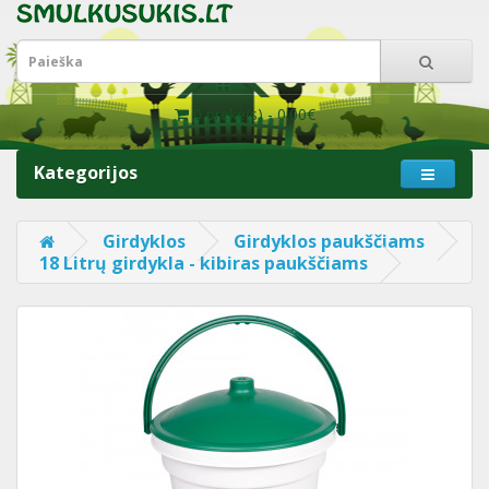
0 prekė(s) - 0.00€
Kategorijos
Girdyklos
Girdyklos paukščiams
18 Litrų girdykla - kibiras paukščiams