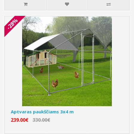
-28%
Aptvaras paukščiams 3x4 m
239.00€
330.00€