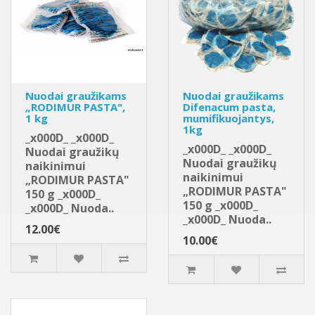
Nuodai graužikams
Nuodai graužikams
„RODIMUR PASTA",
Difenacum pasta,
1 kg
mumifikuojantys,
1kg
_x000D_ _x000D_
_x000D_ _x000D_
Nuodai graužikų
Nuodai graužikų
naikinimui
naikinimui
„RODIMUR PASTA"
„RODIMUR PASTA"
150 g _x000D_
150 g _x000D_
_x000D_ Nuoda..
_x000D_ Nuoda..
12.00€
10.00€