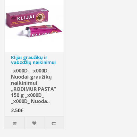
Klijai graužikų ir
vabzdžių naikinimui
_x000D_ _x000D_
Nuodai graužikų
naikinimui
„RODIMUR PASTA"
150 g _x000D_
_x000D_ Nuoda..
2.50€