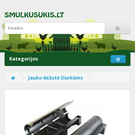
0 prekė(s) - 0.00€
Kategorijos
Jauko dežutė žiurkėms