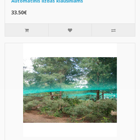
Automatinis lizdas kiaušiniams
33.50€