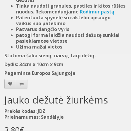
dežutės
Tinka naudoti granules, pastiles ir kitos rūšies
nuodus. Rekomenduojame
Rodimur pastą
Patentuota spynelė su rakteliu apsaugo
vaikus nuo patekimo
Patvarus dangčio vyris
patogi forma leidžia naudoti dežutę sunkiai
pasiekiamose vietose
Užima mažai vietos
Statoma šalia sienų, narvų, tarp dėžių.
Dydis: 34cm x 10cm x 9cm
Pagaminta Europos Sąjungoje
Jauko dežutė žiurkėms
Prekės kodas: JDZ
Prieinamumas: Sandėlyje
3.80€