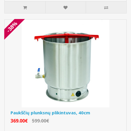
-38%
Paukščių plunksnų plikintuvas, 40cm
369.00€
599.00€