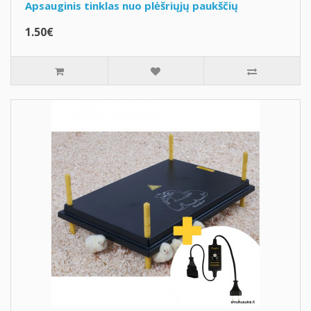
Apsauginis tinklas nuo plėšriųjų paukščių
1.50€