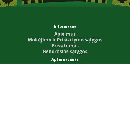
Informacija
Apie mus
Mokėjimo ir Pristatymo sąlygos
Privatumas
Bendrosios sąlygos
Aptarnavimas
Susisiekite su mumis
Grąžinimo forma
Svetainės žemėlapis
Priedai
Our News
Dovanų kuponai
Partnerystės programa
Specialūs pasiūlymai
Mano paskyra
Mano paskyra