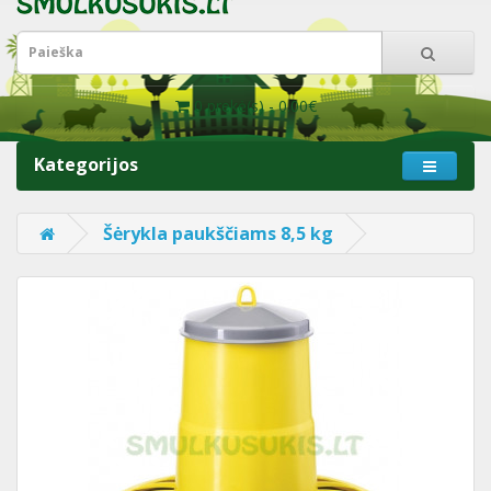
0 prekė(s) - 0.00€
Kategorijos
Šėrykla paukščiams 8,5 kg