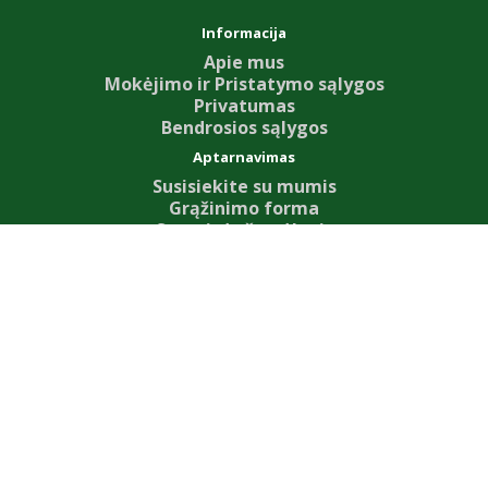
Informacija
Apie mus
Mokėjimo ir Pristatymo sąlygos
Privatumas
Bendrosios sąlygos
Aptarnavimas
Susisiekite su mumis
Grąžinimo forma
Svetainės žemėlapis
Priedai
Our News
Dovanų kuponai
Partnerystės programa
Specialūs pasiūlymai
Mano paskyra
Mano paskyra
Užsakymų istorija
Pageidavimų sąrašas
Naujienų prenumerata