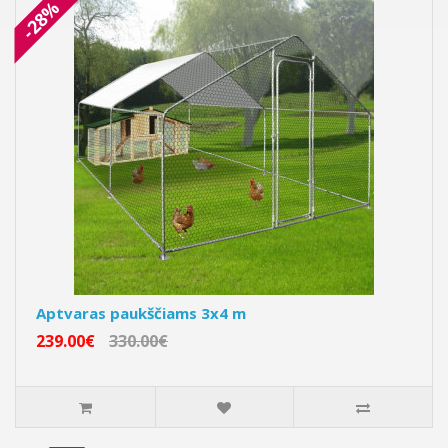
-28%
Aptvaras paukščiams 3x4 m
239.00€
330.00€