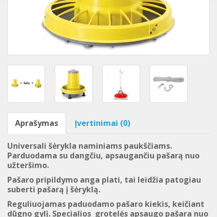
Aprašymas
Įvertinimai (0)
Universali šėrykla naminiams paukščiams.
Parduodama su dangčiu, apsaugančiu pašarą nuo
užteršimo.
Pašaro pripildymo anga plati, tai leidžia patogiau
suberti pašarą į šėryklą.
Reguliuojamas paduodamo pašaro kiekis, keičiant
dūgno gylį. Specialios grotelės apsaugo pašara nuo