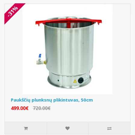
-31%
Paukščių plunksnų plikintuvas, 50cm
499.00€
720.00€