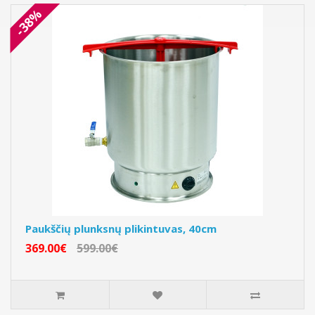
-38%
Paukščių plunksnų plikintuvas, 40cm
369.00€
599.00€