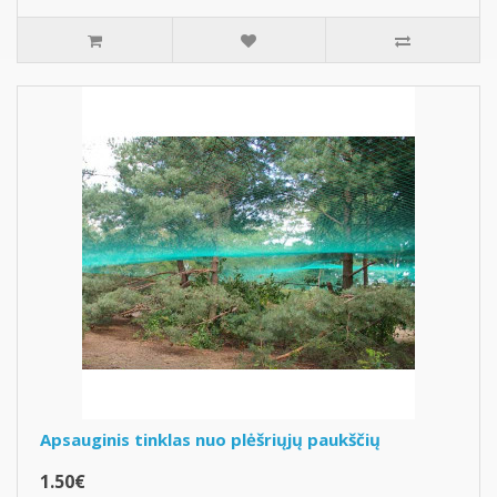
Apsauginis tinklas nuo plėšriųjų paukščių
1.50€