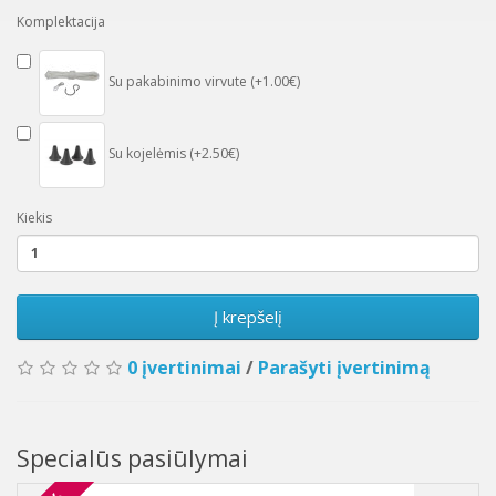
Komplektacija
Su pakabinimo virvute (+1.00€)
Su kojelėmis (+2.50€)
Kiekis
Į krepšelį
0 įvertinimai
/
Parašyti įvertinimą
Specialūs pasiūlymai