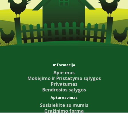
Informacija
Apie mus
Mokėjimo ir Pristatymo sąlygos
Privatumas
Bendrosios sąlygos
Aptarnavimas
Susisiekite su mumis
Grąžinimo forma
Svetainės žemėlapis
Priedai