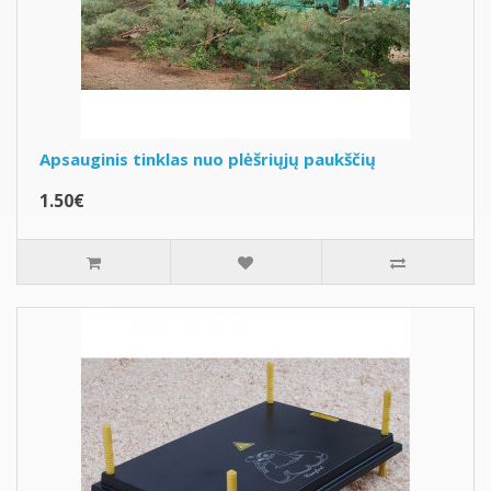
Apsauginis tinklas nuo plėšriųjų paukščių
1.50€