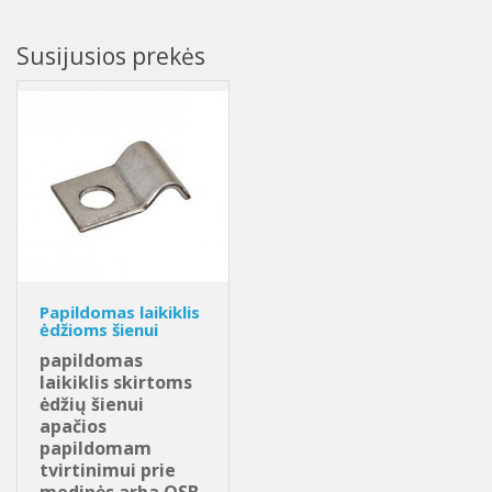
Susijusios prekės
Papildomas laikiklis
ėdžioms šienui
papildomas
laikiklis skirtoms
ėdžių šienui
apačios
papildomam
tvirtinimui prie