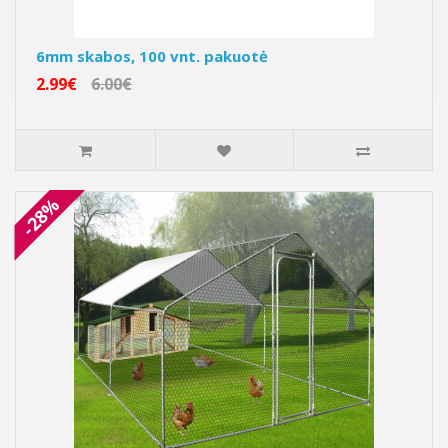
6mm skabos, 100 vnt. pakuotė
2.99€
6.00€
-28%