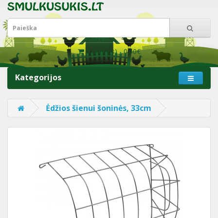
0 prekė(s) - 0.00€
Kategorijos
Ėdžios šienui šoninės, 33cm