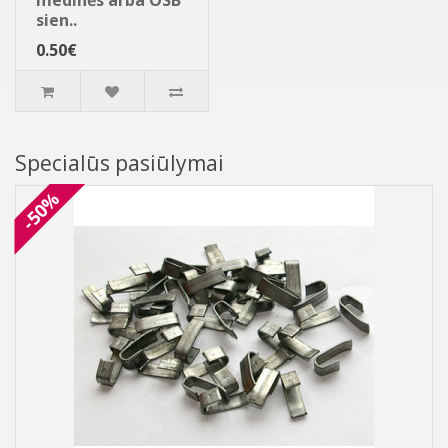
medinės arba OSB
sien..
0.50€
Specialūs pasiūlymai
-50%