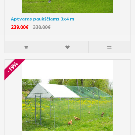
Aptvaras paukščiams 3x4 m
239.00€
330.00€
-19%