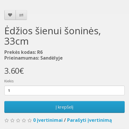
Ėdžios šienui šoninės,
33cm
Prekės kodas: R6
Prieinamumas: Sandėlyje
3.60€
Kiekis
Į krepšelį
0 įvertinimai
/
Parašyti įvertinimą