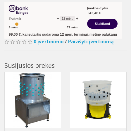
Įmokos dydis
143,48
€
−
+
12
mėn.
Trukmė:
Skaičiuoti
6
mėn.
72
mėn.
ai sutartis sudaroma
12
mėn. terminui, metinė palūkanų norma –
12,90
%
, suta
0 įvertinimai
/
Parašyti įvertinimą
Susijusios prekės