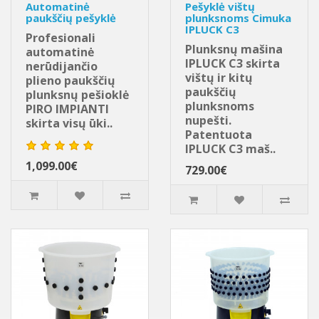
Automatinė
Pešyklė vištų
paukščių pešyklė
plunksnoms Cimuka
IPLUCK C3
Profesionali
Plunksnų mašina
automatinė
IPLUCK C3 skirta
nerūdijančio
vištų ir kitų
plieno paukščių
paukščių
plunksnų pešioklė
plunksnoms
PIRO IMPIANTI
nupešti.
skirta visų ūki..
Patentuota
IPLUCK C3 maš..
1,099.00€
729.00€