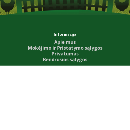
Informacija
Apie mus
Mokėjimo ir Pristatymo sąlygos
Privatumas
Bendrosios sąlygos
Aptarnavimas
Susisiekite su mumis
Grąžinimo forma
Svetainės žemėlapis
Priedai
Our News
Dovanų kuponai
Partnerystės programa
Specialūs pasiūlymai
Mano paskyra