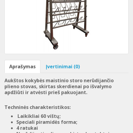
Aprašymas
Įvertinimai (0)
Aukštos kokybės maistinio storo nerūdijančio
plieno stovas, skirtas skerdienai po išvalymo
apdžiūti ir atvėsti prieš pakuojant.
Techninės charakteristikos
:
Laikikliai
60 vištų;
Speciali piramidės forma
;
4 ratukai