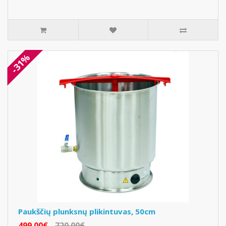
-31%
Paukščių plunksnų plikintuvas, 50cm
499.00€
720.00€