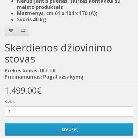
Nerūdijantis plienas, skirtas kontaktui su
maisto produktais
Matmenys
, cm
61 x
104 x
170 (A)
;
Svoris
40 kg
Skerdienos džiovinimo
stovas
Prekės kodas: DIT TR
Prieinamumas: Pagal užsakymą
1,499.00€
Kiekis
Į krepšelį