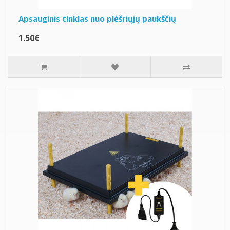
Apsauginis tinklas nuo plėšriųjų paukščių
1.50€