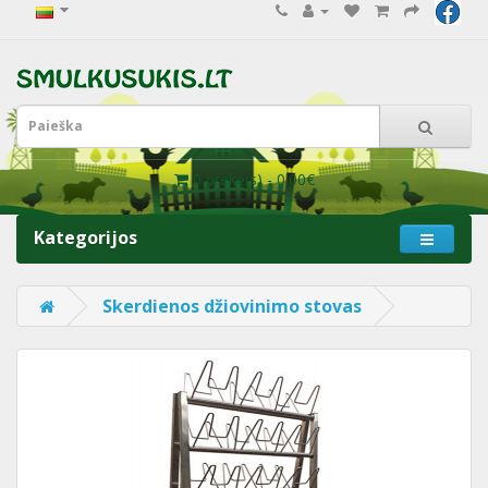
0 prekė(s) - 0.00€
Kategorijos
Skerdienos džiovinimo stovas