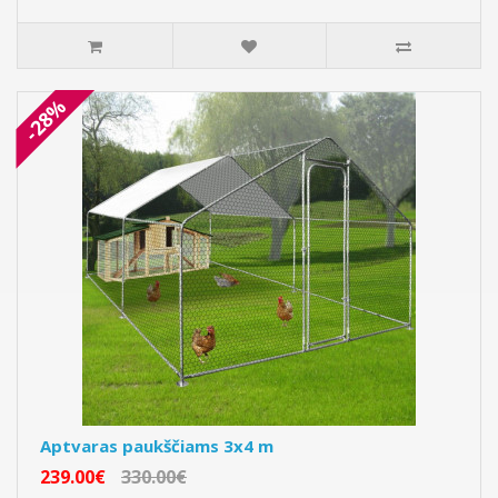
-28%
Aptvaras paukščiams 3x4 m
239.00€
330.00€