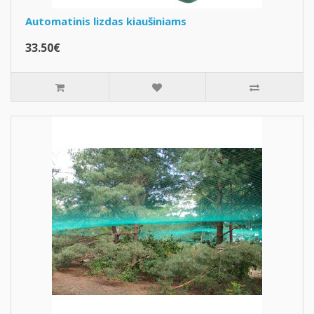
Automatinis lizdas kiaušiniams
33.50€