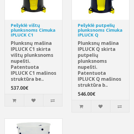
Pešyklė vištų
Pešyklė putpelių
plunksnoms Cimuka
plunksnoms Cimuka
IPLUCK C1
IPLUCK Q
Plunksnų mašina
Plunksnų mašina
IPLUCK C1 skirta
IPLUCK Q skirta
vištų plunksnoms
putpelių
nupešti.
plunksnoms
Patentuota
nupešti.
IPLUCK C1 mašinos
Patentuota
struktūra be..
IPLUCK Q mašinos
struktūra b..
537.00€
546.00€