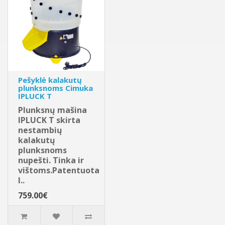
Pešyklė kalakutų
plunksnoms Cimuka
IPLUCK T
Plunksnų mašina
IPLUCK T skirta
nestambių
kalakutų
plunksnoms
nupešti. Tinka ir
vištoms.Patentuota
I..
759.00€