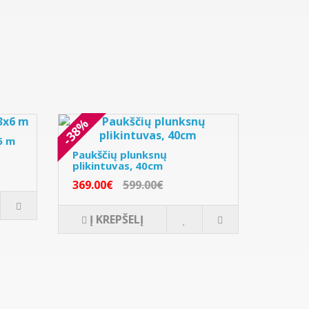
-38%
6 m
Paukščių plunksnų
plikintuvas, 40cm
369.00€
599.00€
Į KREPŠELĮ