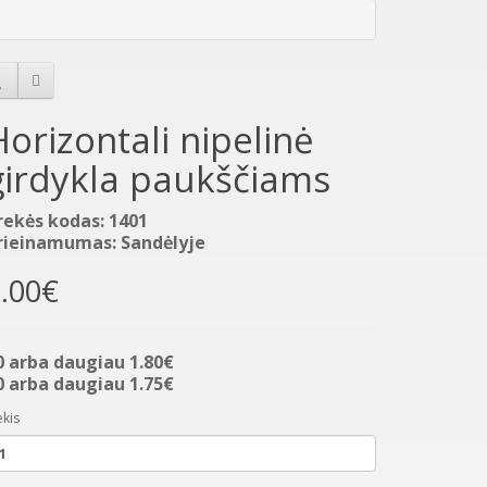
Horizontali nipelinė
girdykla paukščiams
rekės kodas: 1401
rieinamumas: Sandėlyje
.00€
0 arba daugiau 1.80€
0 arba daugiau 1.75€
ekis