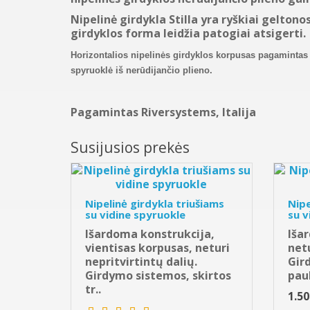
Nipelinė girdykla Stilla yra ryškiai geltonos
girdyklos forma leidžia patogiai atsigerti.
Horizontalios nipelinės girdyklos korpusas pagamintas iš
spyruoklė iš nerūdijančio plieno.
Pagamintas Riversystems, Italija
Susijusios prekės
Nipelinė girdykla triušiams
Nipe
su vidine spyruokle
su v
Išardoma konstrukcija,
Iša
vientisas korpusas, neturi
netu
nepritvirtintų dalių.
Gir
Girdymo sistemos, skirtos
pauk
tr..
1.5