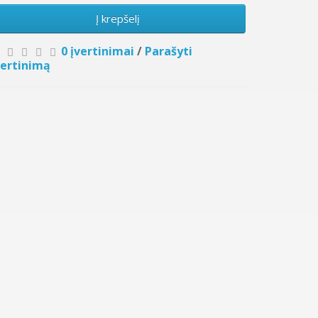
Į krepšelį
0 įvertinimai
/
Parašyti
vertinimą