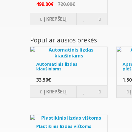
499.00€
720.00€
Į KREPŠELĮ
Populiariausios prekės
Automatinis lizdas
Apsa
kiaušiniams
plėš
33.50€
1.5
Į KREPŠELĮ
Plastikinis lizdas vištoms