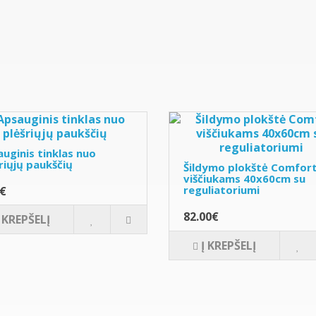
uginis tinklas nuo
riųjų paukščių
Šildymo plokštė Comfor
viščiukams 40x60cm su
reguliatoriumi
0€
82.00€
Į KREPŠELĮ
Į KREPŠELĮ