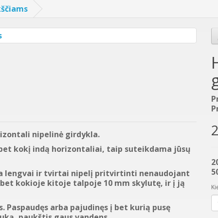
kščiams
P
P
2
zontali nipelinė girdykla.
 bet kokį indą horizontaliai, taip suteikdama jūsų
2
5
a lengvai ir tvirtai nipelį pritvirtinti nenaudojant
 bet kokioje kitoje talpoje 10 mm skylutę, ir į ją
Ki
s. Paspaudęs arba pajudinęs į bet kurią pusę
iuką, paukštis gaus vandens.