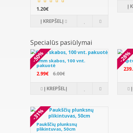
Į 
1.20€
Į KREPŠELĮ
Specialūs pasiūlymai
-50%
-28%
6mm skabos, 100 vnt.
Apt
pakuotė
239
2.99€
6.00€
Į KREPŠELĮ
-31%
Paukščių plunksnų
plikintuvas, 50cm