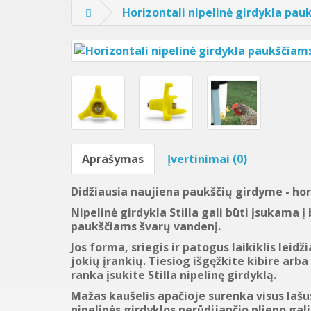
Horizontali nipelinė girdykla pau
Aprašymas
Įvertinimai (0)
Didžiausia naujiena paukščių girdyme - hori
Nipelinė girdykla Stilla gali būti įsukama į
paukščiams švarų vandenį.
Jos forma, sriegis ir patogus laikiklis leidži
jokių įrankių. Tiesiog išgęžkite kibire arba
ranka įsukite Stilla nipelinę girdyklą.
Mažas kaušelis apačioje surenka visus lašu
nipelinės girdyklos nerūdijančio plieno gal