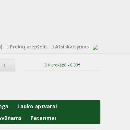
)
Prekių krepšelis
Atsiskaitymas
0 prekė(s) - 0.00€
nga
Lauko aptvarai
yvūnams
Patarimai