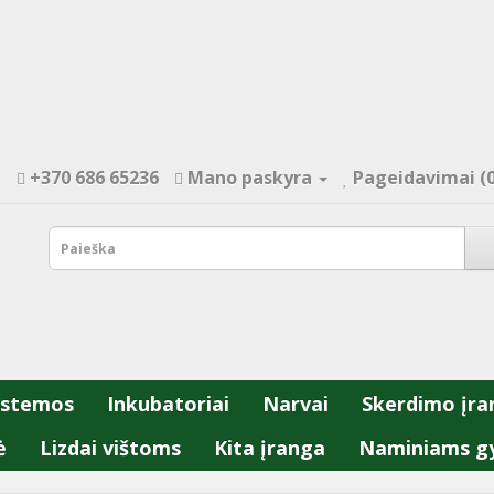
+370 686 65236
Mano paskyra
Pageidavimai (0
istemos
Inkubatoriai
Narvai
Skerdimo įra
ė
Lizdai vištoms
Kita įranga
Naminiams g