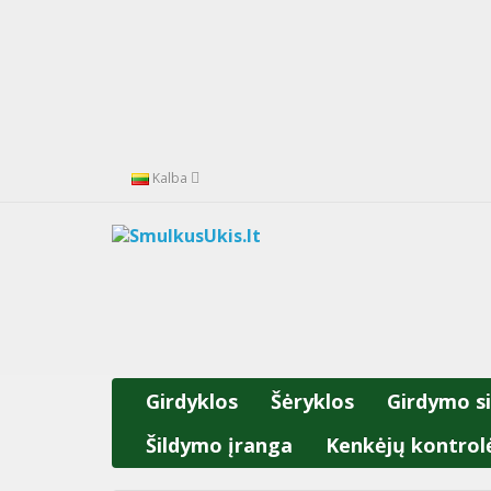
Kalba
Girdyklos
Šėryklos
Girdymo s
Šildymo įranga
Kenkėjų kontrol