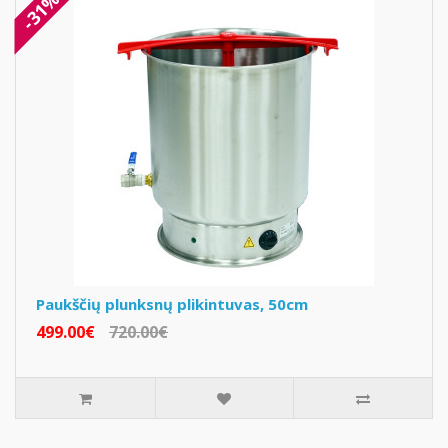
-31%
Paukščių plunksnų plikintuvas, 50cm
499.00€
720.00€