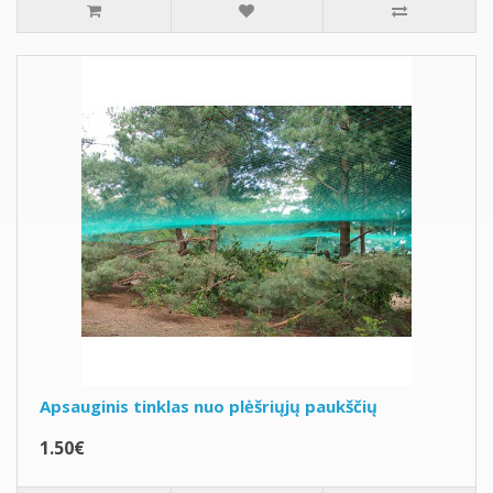
Apsauginis tinklas nuo plėšriųjų paukščių
1.50€