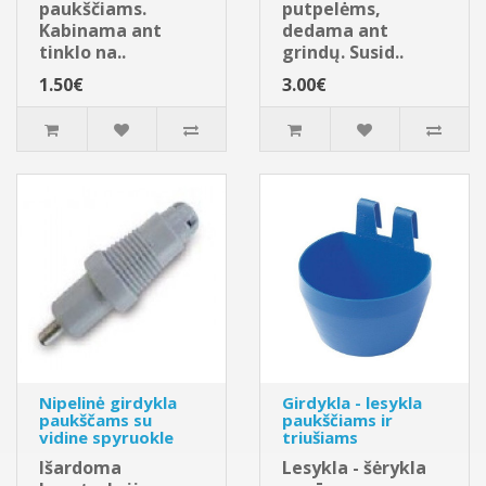
paukščiams.
putpelėms,
Kabinama ant
dedama ant
tinklo na..
grindų. Susid..
1.50€
3.00€
Nipelinė girdykla
Girdykla - lesykla
paukščams su
paukščiams ir
vidine spyruokle
triušiams
Išardoma
Lesykla - šėrykla