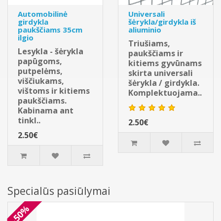
Automobilinė
Universali
girdykla
šėrykla/girdykla iš
paukščiams 35cm
aliuminio
ilgio
Triušiams,
Lesykla - šėrykla
paukščiams ir
papūgoms,
kitiems gyvūnams
putpelėms,
skirta universali
viščiukams,
šėrykla / girdykla.
vištoms ir kitiems
Komplektuojama..
paukščiams.
Kabinama ant
tinkl..
2.50€
2.50€
Specialūs pasiūlymai
-50%