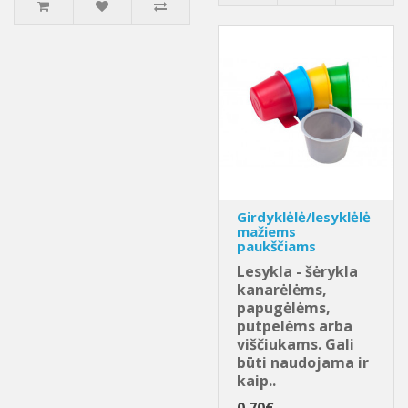
Girdyklėlė/lesyklėlė
mažiems
paukščiams
Lesykla - šėrykla
kanarėlėms,
papugėlėms,
putpelėms arba
viščiukams. Gali
būti naudojama ir
kaip..
0.70€