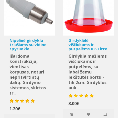
Nipelinė girdykla
Girdyklėlė
triušiams su vidine
viščiukams ir
spyruokle
putpelėms 0.6 Litro
Išardoma
Girdykla mažiems
konstrukcija,
viščiukams ir
vientisas
putpelėms, su
korpusas, neturi
labai žemu
nepritvirtintų
lekštutės bortu -
dalių. Girdymo
tik 2cm. Girdyklos
sistemos, skirtos
auk..
tr..
3.00€
1.20€