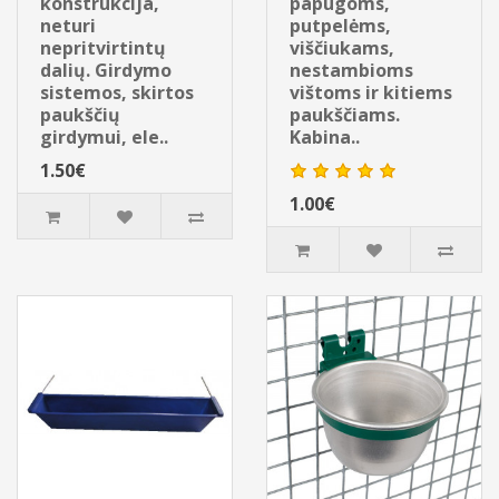
konstrukcija,
papūgoms,
neturi
putpelėms,
nepritvirtintų
viščiukams,
dalių. Girdymo
nestambioms
sistemos, skirtos
vištoms ir kitiems
paukščių
paukščiams.
girdymui, ele..
Kabina..
1.50€
1.00€