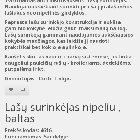
Tvirtinamas ant tinklo kaušelis - lašų surinkėjas.
Naudojamas siekiant surinkti pro šalį pralašančius
lašiukus nuo nipelinės girdyklos.
Paprasta lašų surinkėjo konstrukcija ir aukšta
gaminio kokybė leidžia gauti maksimalią naudą.
Lašų surinkėją
gaminant naudojamos a
ukščiausios
kokybės
m
edžiagos, kas
leidžia
jį naudoti
praktiškai
bet kokioje aplinkoje
.
Kaušelis skirtas
naudoti
narvų
sistemose
, jis tinka
daugeliui paukščių rušių
- broileriams, dedeklėms,
putpelėms ir kt.
Gamintojas - Corti, Italija
.
Lašų surinkėjas nipeliui,
baltas
Prekės kodas: 4616
Prieinamumas: Sandėlyje