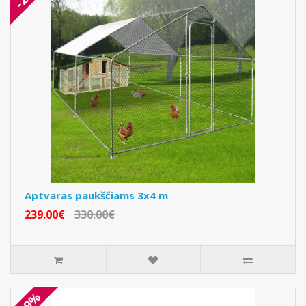
Aptvaras paukščiams 3x4 m
239.00€
330.00€
-19%