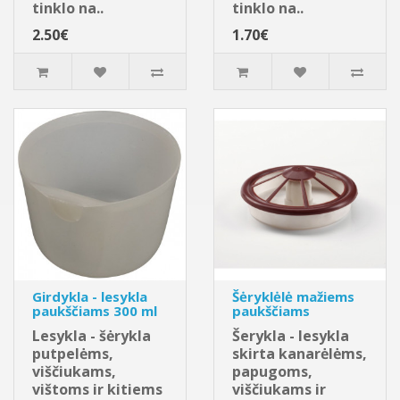
tinklo na..
tinklo na..
2.50€
1.70€
Girdykla - lesykla
Šėryklėlė mažiems
paukščiams 300 ml
paukščiams
Lesykla - šėrykla
Šerykla - lesykla
putpelėms,
skirta kanarėlėms,
viščiukams,
papugoms,
vištoms ir kitiems
viščiukams ir