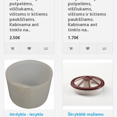
putpelėms,
putpelėms,
viščiukams,
viščiukams,
vištoms ir kitiems
vištoms ir kitiems
paukščiams.
paukščiams.
Kabinama ant
Kabinama ant
tinklo na..
tinklo na..
2.50€
1.70€
Girdykla - lesykla
Šėryklėlė mažiems