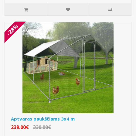
-28%
Aptvaras paukščiams 3x4 m
239.00€
330.00€