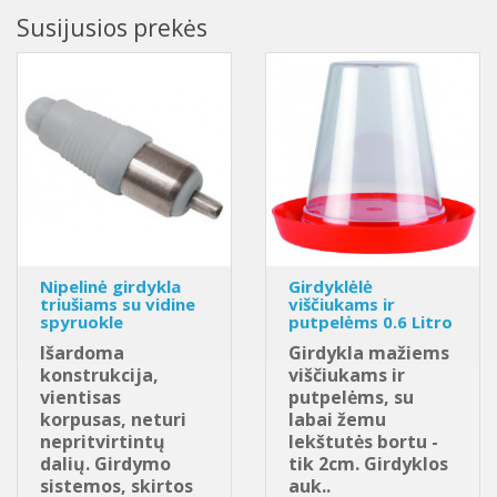
Susijusios prekės
Nipelinė girdykla
Girdyklėlė
triušiams su vidine
viščiukams ir
spyruokle
putpelėms 0.6 Litro
Išardoma
Girdykla mažiems
konstrukcija,
viščiukams ir
vientisas
putpelėms, su
korpusas, neturi
labai žemu
nepritvirtintų
lekštutės bortu -
dalių. Girdymo
tik 2cm. Girdyklos
sistemos, skirtos
auk..