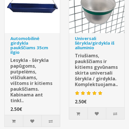
Automobilinė
Universali
girdykla
šėrykla/girdykla iš
paukščiams 35cm
aliuminio
ilgio
Triušiams,
Lesykla - šėrykla
paukščiams ir
papūgoms,
kitiems gyvūnams
putpelėms,
skirta universali
viščiukams,
šėrykla / girdykla.
vištoms ir kitiems
Komplektuojama..
paukščiams.
Kabinama ant
tinkl..
2.50€
2.50€