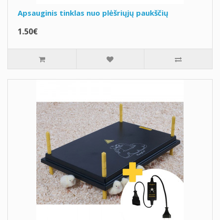
Apsauginis tinklas nuo plėšriųjų paukščių
1.50€