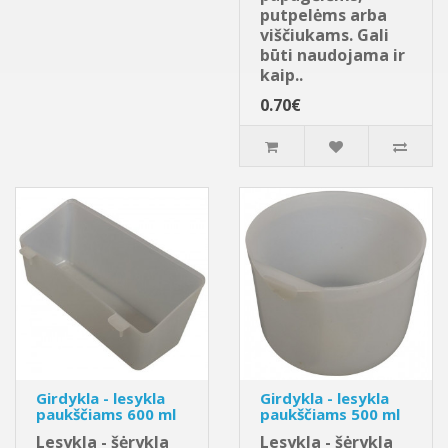
putpelėms arba
viščiukams. Gali
būti naudojama ir
kaip..
0.70€
Girdykla - lesykla
Girdykla - lesykla
paukščiams 600 ml
paukščiams 500 ml
Lesykla - šėrykla
Lesykla - šėrykla