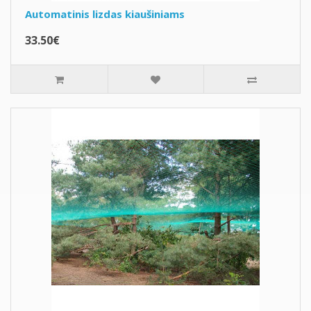
Automatinis lizdas kiaušiniams
33.50€