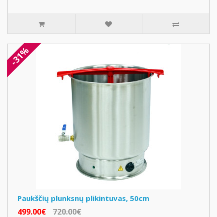
-31%
Paukščių plunksnų plikintuvas, 50cm
499.00€
720.00€