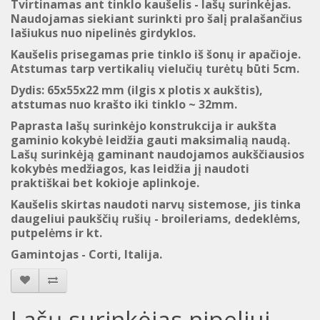
Tvirtinamas ant tinklo kaušelis - lašų surinkėjas.
Naudojamas siekiant surinkti pro šalį pralašančius
lašiukus nuo nipelinės girdyklos.
Kaušelis prisegamas prie tinklo iš šonų ir apačioje.
Atstumas tarp vertikalių vielučių turėtų būti 5cm.
Dydis: 65x55x22 mm (ilgis x plotis x aukštis),
atstumas nuo krašto iki tinklo ~ 32mm.
Paprasta lašų surinkėjo konstrukcija ir aukšta
gaminio kokybė leidžia gauti maksimalią naudą.
Lašų surinkėją
gaminant naudojamos a
ukščiausios
kokybės
m
edžiagos, kas
leidžia
jį naudoti
praktiškai
bet kokioje aplinkoje
.
Kaušelis skirtas
naudoti
narvų
sistemose
, jis tinka
daugeliui paukščių rušių
- broileriams, dedeklėms,
putpelėms ir kt.
Gamintojas - Corti, Italija
.
Lašų surinkėjas nipeliui,