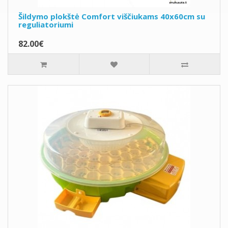
Šildymo plokštė Comfort viščiukams 40x60cm su
reguliatoriumi
82.00€