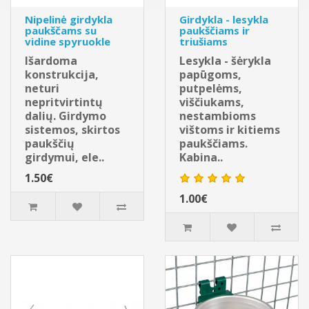
Nipelinė girdykla
Girdykla - lesykla
paukščams su
paukščiams ir
vidine spyruokle
triušiams
Išardoma
Lesykla - šėrykla
konstrukcija,
papūgoms,
neturi
putpelėms,
nepritvirtintų
viščiukams,
dalių. Girdymo
nestambioms
sistemos, skirtos
vištoms ir kitiems
paukščių
paukščiams.
girdymui, ele..
Kabina..
1.50€
1.00€