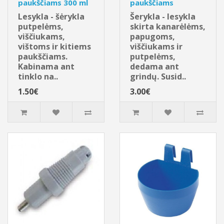
paukščiams 300 ml
paukščiams
Lesykla - šėrykla
Šerykla - lesykla
putpelėms,
skirta kanarėlėms,
viščiukams,
papugoms,
vištoms ir kitiems
viščiukams ir
paukščiams.
putpelėms,
Kabinama ant
dedama ant
tinklo na..
grindų. Susid..
1.50€
3.00€