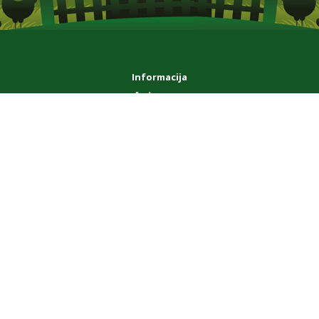
Informacija
Apie mus
Mokėjimo ir Pristatymo sąlygos
Privatumas
Bendrosios sąlygos
Aptarnavimas
Susisiekite su mumis
Grąžinimo forma
Svetainės žemėlapis
Priedai
Our News
Dovanų kuponai
Partnerystės programa
Specialūs pasiūlymai
Mano paskyra