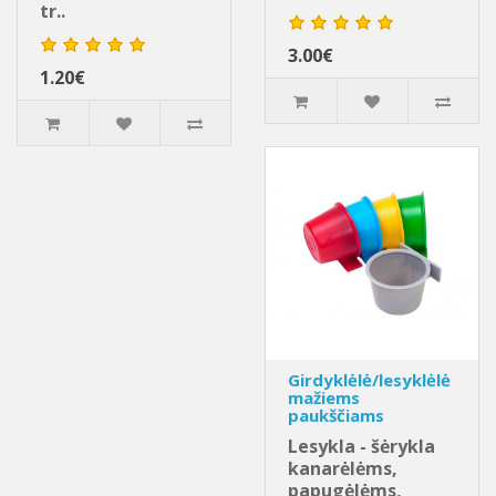
tr..
3.00€
1.20€
Girdyklėlė/lesyklėlė
mažiems
paukščiams
Lesykla - šėrykla
kanarėlėms,
papugėlėms,