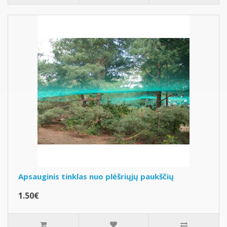
Apsauginis tinklas nuo plėšriųjų paukščių
1.50€