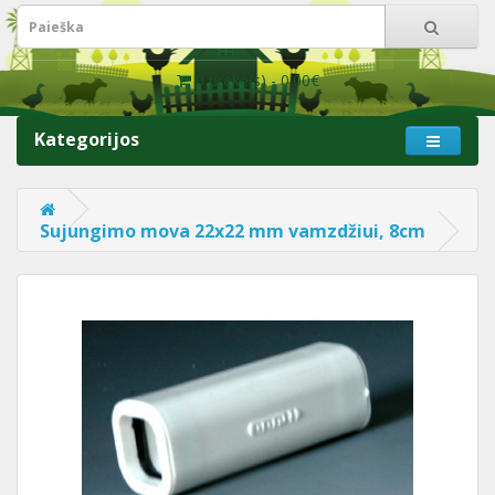
0 prekė(s) - 0.00€
Kategorijos
Sujungimo mova 22x22 mm vamzdžiui, 8cm