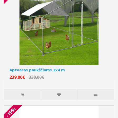
Aptvaras paukščiams 3x4 m
239.00€
330.00€
-19%