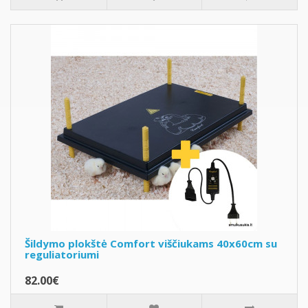
Šildymo plokštė Comfort viščiukams 40x60cm su
reguliatoriumi
82.00€