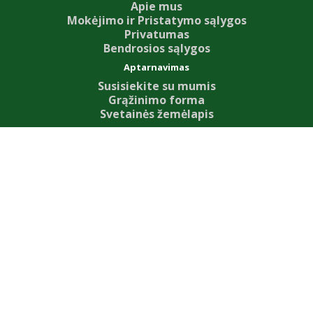
Apie mus
Mokėjimo ir Pristatymo sąlygos
Privatumas
Bendrosios sąlygos
Aptarnavimas
Susisiekite su mumis
Grąžinimo forma
Svetainės žemėlapis
Priedai
Our News
Dovanų kuponai
Partnerystės programa
Specialūs pasiūlymai
Mano paskyra
Mano paskyra
Užsakymų istorija
Pageidavimų sąrašas
Naujienų prenumerata