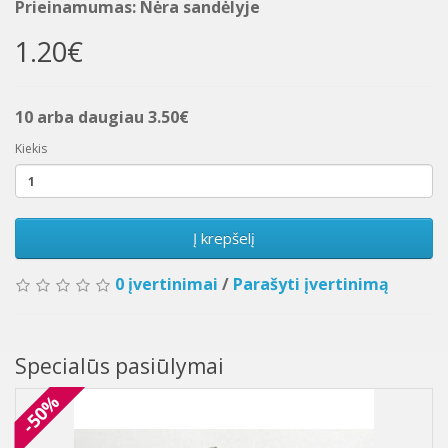
Prieinamumas: Nėra sandėlyje
1.20€
10 arba daugiau 3.50€
Kiekis
Į krepšelį
0 įvertinimai
/
Parašyti įvertinimą
Specialūs pasiūlymai
-50%