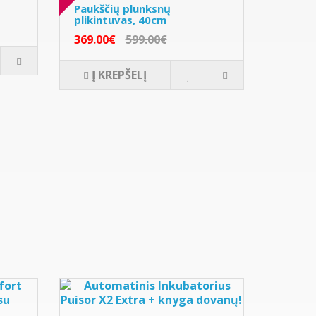
Paukščių plunksnų
plikintuvas, 40cm
369.00€
599.00€
Į KREPŠELĮ