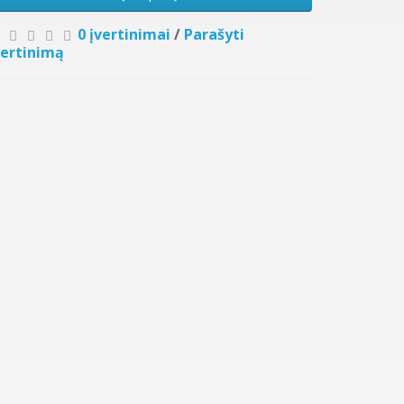
0 įvertinimai
/
Parašyti
vertinimą