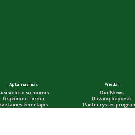
Aptarnavimas
Priedai
Susisiekite su mumis
Our News
Grąžinimo forma
Dovanų kuponai
Svetainės žemėlapis
Partnerystės progra
Specialūs pasiūlyma
SmulkusUkis.lt © 2026