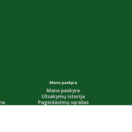
Mano paskyra
Mano paskyra
Užsakymų istorija
ma
Pageidavimų sąrašas
i
Naujienų prenumerata