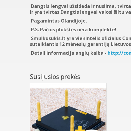
Dangtis lengvai užsideda ir nusiima, tvirt
ir yra tvirtas.Dangtis lengvai valosi šiltu v
Pagamintas Olandijoje.
P.S. Pačios plokštės nėra komplekte!
Smulkusukis.lt yra vienintelis oficialus C
suteikiantis 12 mėnesių garantiją Lietuvos 
Detali informacija anglų kalba -
http://co
Susijusios prekės