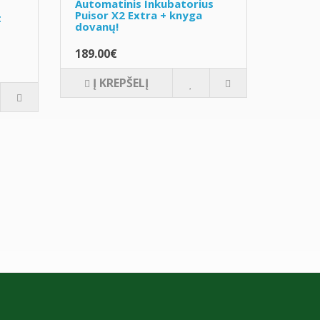
Automatinis Inkubatorius
Puisor X2 Extra + knyga
t
dovanų!
189.00€
Į KREPŠELĮ