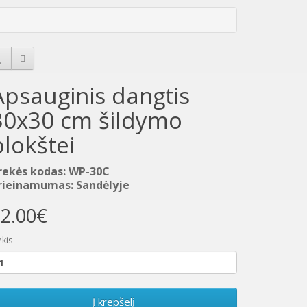
Apsauginis dangtis
30x30 cm šildymo
plokštei
rekės kodas: WP-30C
rieinamumas: Sandėlyje
2.00€
ekis
Į krepšelį