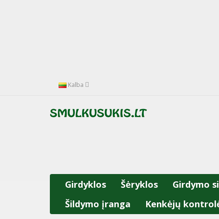
Kalba
Girdyklos
Šėryklos
Girdymo s
Šildymo įranga
Kenkėjų kontrol