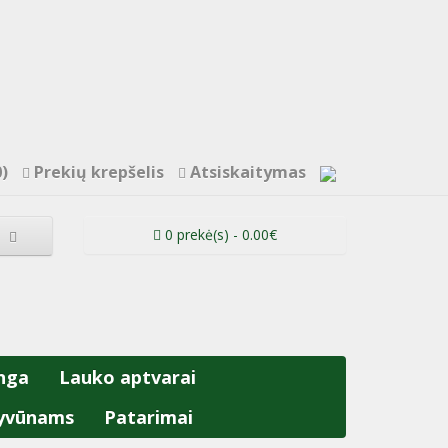
)
Prekių krepšelis
Atsiskaitymas
0 prekė(s) - 0.00€
nga
Lauko aptvarai
yvūnams
Patarimai