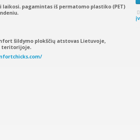
ai laikosi. pagamintas iš permatomo plastiko (PET)
andeniu.
į
omfort šildymo plokščių atstovas Lietuvoje,
teritorijoje.
mfortchicks.com/