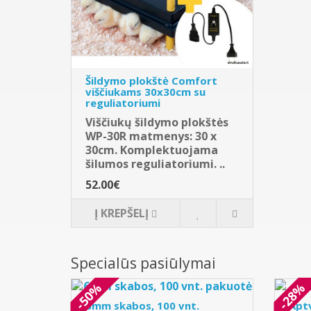
Šildymo plokštė Comfort
viščiukams 30x30cm su
reguliatoriumi
Viščiukų šildymo plokštės
WP-30R matmenys: 30 x
30cm. Komplektuojama
šilumos reguliatoriumi. ..
52.00€
Į KREPŠELĮ
Specialūs pasiūlymai
-50%
-28%
6mm skabos, 100 vnt.
Apt