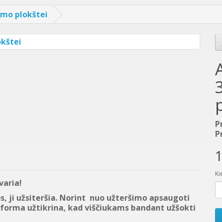
ymo plokštei
P
P
1
Ki
varia!
, ji užsiteršia. Norint nuo užteršimo apsaugoti
 forma užtikrina, kad viščiukams bandant užšokti