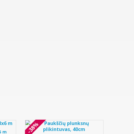
-38%
6 m