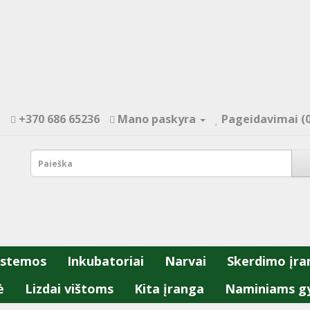
+370 686 65236
Mano paskyra
Pageidavimai (0
istemos
Inkubatoriai
Narvai
Skerdimo įra
ė
Lizdai vištoms
Kita įranga
Naminiams g