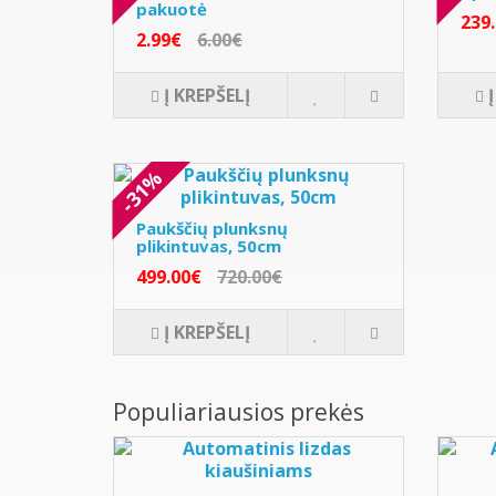
pakuotė
239
2.99€
6.00€
Į KREPŠELĮ
-31%
Paukščių plunksnų
plikintuvas, 50cm
499.00€
720.00€
Į KREPŠELĮ
Populiariausios prekės