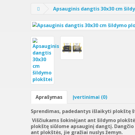
Apsauginis dangtis 30x30 cm šild
Aprašymas
Įvertinimai (0)
Sprendimas, padedantys išlaikyti plokštę š
Viščiukams šokinėjant ant šildymo plokštės
plokštę siūlome apsauginį dangtį. Dangčio
ant plokštės, jie gražiai nuslys žemyn.