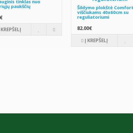
uginis tinklas nuo
riųjų paukščių
Šildymo plokštė Comfor
viščiukams 40x60cm su
reguliatoriumi
0€
82.00€
Į KREPŠELĮ
Į KREPŠELĮ