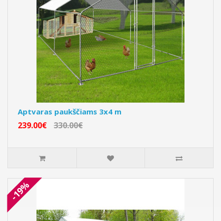
Aptvaras paukščiams 3x4 m
239.00€
330.00€
-19%