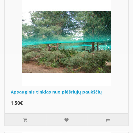
Apsauginis tinklas nuo plėšriųjų paukščių
1.50€