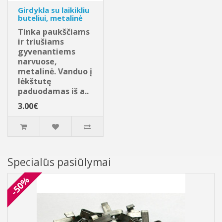
Girdykla su laikikliu
buteliui, metalinė
Tinka paukščiams
ir triušiams
gyvenantiems
narvuose,
metalinė. Vanduo į
lėkštutę
paduodamas iš a..
3.00€
Specialūs pasiūlymai
-50%