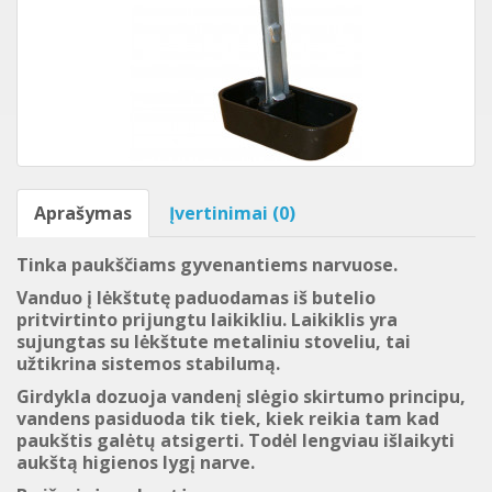
Aprašymas
Įvertinimai (0)
Tinka paukščiams gyvenantiems narvuose.
Vanduo į lėkštutę paduodamas iš butelio
pritvirtinto prijungtu laikikliu. Laikiklis yra
sujungtas su lėkštute metaliniu stoveliu, tai
užtikrina sistemos stabilumą.
Girdykla dozuoja vandenį slėgio skirtumo principu,
vandens pasiduoda tik tiek, kiek reikia tam kad
paukštis galėtų atsigerti. Todėl lengviau išlaikyti
aukštą higienos lygį narve.