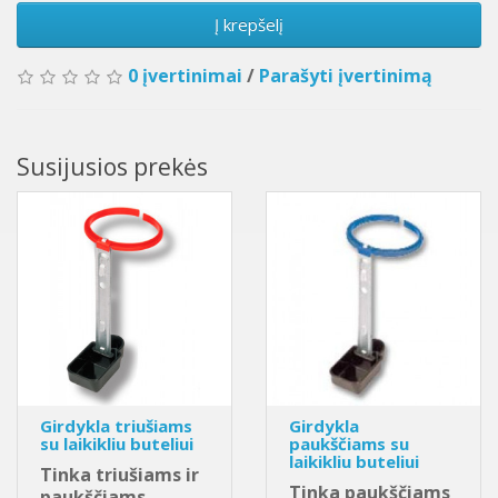
Į krepšelį
0 įvertinimai
/
Parašyti įvertinimą
Susijusios prekės
Girdykla triušiams
Girdykla
su laikikliu buteliui
paukščiams su
laikikliu buteliui
Tinka triušiams ir
Tinka paukščiams
paukščiams